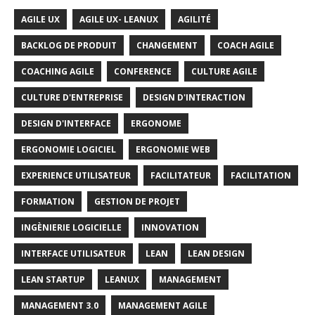
AGILE UX
AGILE UX- LEANUX
AGILITÉ
BACKLOG DE PRODUIT
CHANGEMENT
COACH AGILE
COACHING AGILE
CONFERENCE
CULTURE AGILE
CULTURE D'ENTREPRISE
DESIGN D'INTERACTION
DESIGN D'INTERFACE
ERGONOME
ERGONOMIE LOGICIEL
ERGONOMIE WEB
EXPERIENCE UTILISATEUR
FACILITATEUR
FACILITATION
FORMATION
GESTION DE PROJET
INGÈNIERIE LOGICIELLE
INNOVATION
INTERFACE UTILISATEUR
LEAN
LEAN DESIGN
LEAN STARTUP
LEANUX
MANAGEMENT
MANAGEMENT 3.0
MANAGEMENT AGILE