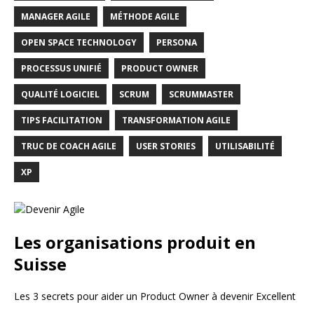
MANAGER AGILE
MÉTHODE AGILE
OPEN SPACE TECHNOLOGY
PERSONA
PROCESSUS UNIFIÉ
PRODUCT OWNER
QUALITÉ LOGICIEL
SCRUM
SCRUMMASTER
TIPS FACILITATION
TRANSFORMATION AGILE
TRUC DE COACH AGILE
USER STORIES
UTILISABILITÉ
XP
Les organisations produit en
Suisse
Les 3 secrets pour aider un Product Owner à devenir Excellent