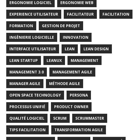
ERGONOMIE LOGICIEL
ERGONOMIE WEB
EXPERIENCE UTILISATEUR
FACILITATEUR
FACILITATION
FORMATION
GESTION DE PROJET
INGÈNIERIE LOGICIELLE
INNOVATION
INTERFACE UTILISATEUR
LEAN
LEAN DESIGN
LEAN STARTUP
LEANUX
MANAGEMENT
MANAGEMENT 3.0
MANAGEMENT AGILE
MANAGER AGILE
MÉTHODE AGILE
OPEN SPACE TECHNOLOGY
PERSONA
PROCESSUS UNIFIÉ
PRODUCT OWNER
QUALITÉ LOGICIEL
SCRUM
SCRUMMASTER
TIPS FACILITATION
TRANSFORMATION AGILE