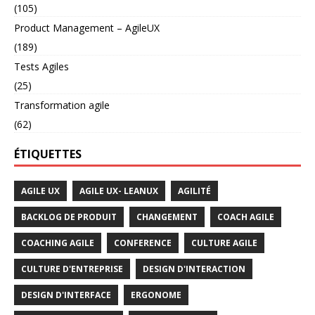
(105)
Product Management – AgileUX
(189)
Tests Agiles
(25)
Transformation agile
(62)
ÉTIQUETTES
AGILE UX
AGILE UX- LEANUX
AGILITÉ
BACKLOG DE PRODUIT
CHANGEMENT
COACH AGILE
COACHING AGILE
CONFERENCE
CULTURE AGILE
CULTURE D'ENTREPRISE
DESIGN D'INTERACTION
DESIGN D'INTERFACE
ERGONOME