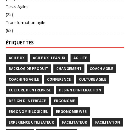
Tests Agiles
(25)
Transformation agile
(63)
ÉTIQUETTES
AGILE UX
AGILE UX- LEANUX
AGILITÉ
BACKLOG DE PRODUIT
CHANGEMENT
COACH AGILE
COACHING AGILE
CONFERENCE
CULTURE AGILE
CULTURE D'ENTREPRISE
DESIGN D'INTERACTION
DESIGN D'INTERFACE
ERGONOME
ERGONOMIE LOGICIEL
ERGONOMIE WEB
EXPERIENCE UTILISATEUR
FACILITATEUR
FACILITATION