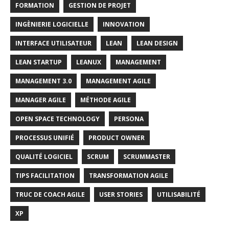
FORMATION
GESTION DE PROJET
INGÈNIERIE LOGICIELLE
INNOVATION
INTERFACE UTILISATEUR
LEAN
LEAN DESIGN
LEAN STARTUP
LEANUX
MANAGEMENT
MANAGEMENT 3.0
MANAGEMENT AGILE
MANAGER AGILE
MÉTHODE AGILE
OPEN SPACE TECHNOLOGY
PERSONA
PROCESSUS UNIFIÉ
PRODUCT OWNER
QUALITÉ LOGICIEL
SCRUM
SCRUMMASTER
TIPS FACILITATION
TRANSFORMATION AGILE
TRUC DE COACH AGILE
USER STORIES
UTILISABILITÉ
XP