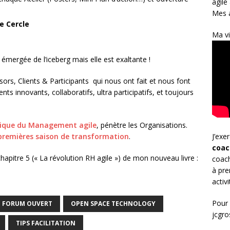
agile
Mes a
e Cercle
Ma vi
e émergée de l’iceberg mais elle est exaltante !
rs, Clients & Participants qui nous ont fait et nous font
s innovants, collaboratifs, ultra participatifs, et toujours
tique du Management agile
, pénètre les Organisations.
J’exe
 premières saison de transformation
.
coac
chapitre 5 (« La révolution RH agile ») de mon nouveau livre :
coach
à pre
activ
Pour 
FORUM OUVERT
OPEN SPACE TECHNOLOGY
jcgr
TIPS FACILITATION