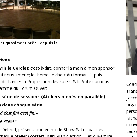
est quasiment prêt… depuis la
rivée
rir le Cercle)
: c’est-à-dire donner la main à mon sponsor
ui nous amène; le thème; le choix du format…), puis
 de Lancer la Proposition des sujets & le Vote qui nous
Coac
ogramme du Forum Ouvert
tran
e
série de sessions
(Ateliers menés en parallèle)
j’ac
organ
)
dans chaque série
perso
c’est fini c’est fini
»
Mana
 Atelier
nouve
c
Debrief; présentation en mode Show & Tell par des
Lausa
haque Atelier (Posters, Mini Plan d’action…) et ouverture