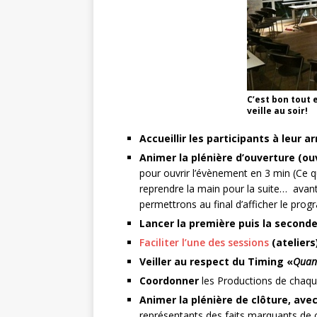
C’est bon tout 
veille au soir!
Accueillir les participants à leur ar
Animer la plénière d’ouverture (ouv
pour ouvrir l’évènement en 3 min (Ce q
reprendre la main pour la suite… avant
permettrons au final d’afficher le pr
Lancer
la première puis la second
Faciliter l’une des sessions
(ateliers
Veiller au respect du Timing
«
Quand 
Coordonner
les Productions de chaque
Animer la plénière de clôture,
ave
représentants des faits marquants de c