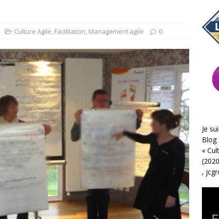
Culture Agile
,
Facilitation
,
Management agile
0
Je sui
Blog 
«
Cul
(2020
,
jcg