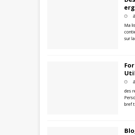
erg
Ma li
conti
sur l
For
Uti
des r
Perso
bref t
Blo