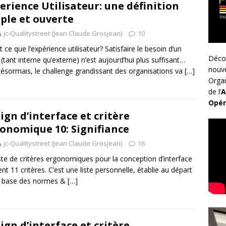
erience Utilisateur: une définition
ple et ouverte
jc-Qualitystreet (Jean Claude Grosjean)
10
t ce que l’expérience utilisateur? Satisfaire le besoin d’un
Déco
t (tant interne qu’externe) n’est aujourd’hui plus suffisant…
nouv
ésormais, le challenge grandissant des organisations va
[…]
Organ
de l’
A
Opér
ign d’interface et critère
onomique 10: Signifiance
jc-Qualitystreet (Jean Claude Grosjean)
16
ste de critères ergonomiques pour la conception d’interface
ent 11 critères. C’est une liste personnelle, établie au départ
a base des normes &
[…]
ign d’interface et critère