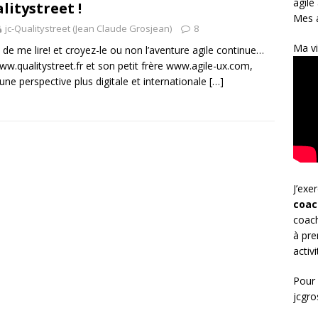
agile
litystreet !
Mes a
jc-Qualitystreet (Jean Claude Grosjean)
8
Ma vi
 de me lire! et croyez-le ou non l’aventure agile continue…
ww.qualitystreet.fr et son petit frère www.agile-ux.com,
une perspective plus digitale et internationale
[…]
J’exe
coac
coach
à pre
activ
Pour 
jcgr