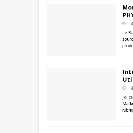
Mon
PHY
Le Ba
sourc
produi
Int
Uti
J’ai e
Marke
rubri