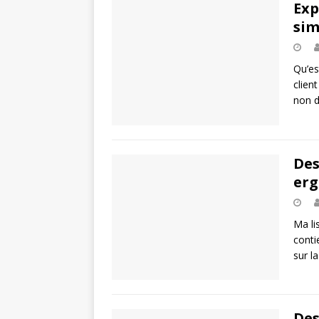
Exp
sim
Qu’es
clien
non d
Des
erg
Ma li
conti
sur l
Des