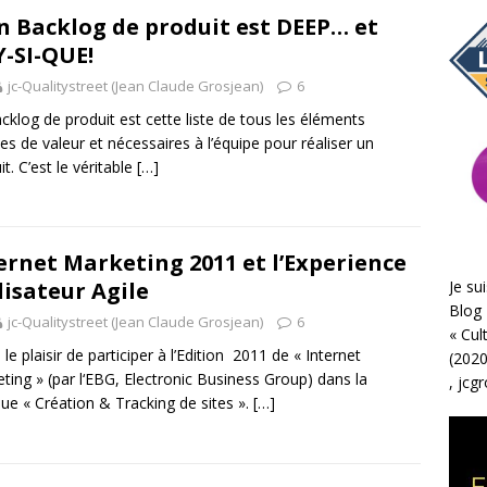
 Backlog de produit est DEEP… et
-SI-QUE!
jc-Qualitystreet (Jean Claude Grosjean)
6
cklog de produit est cette liste de tous les éléments
es de valeur et nécessaires à l’équipe pour réaliser un
t. C’est le véritable
[…]
ernet Marketing 2011 et l’Experience
Je sui
lisateur Agile
Blog 
jc-Qualitystreet (Jean Claude Grosjean)
6
«
Cul
u le plaisir de participer à l’Edition 2011 de « Internet
(2020
ting » (par l‘EBG, Electronic Business Group) dans la
,
jcg
que « Création & Tracking de sites ».
[…]