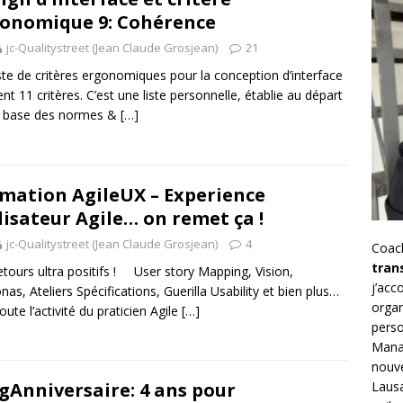
onomique 9: Cohérence
jc-Qualitystreet (Jean Claude Grosjean)
21
ste de critères ergonomiques pour la conception d’interface
ent 11 critères. C’est une liste personnelle, établie au départ
a base des normes &
[…]
mation AgileUX – Experience
lisateur Agile… on remet ça !
jc-Qualitystreet (Jean Claude Grosjean)
4
Coac
tran
etours ultra positifs ! User story Mapping, Vision,
j’ac
nas, Ateliers Spécifications, Guerilla Usability et bien plus…
organ
oute l’activité du praticien Agile
[…]
perso
Mana
nouve
Lausa
gAnniversaire: 4 ans pour