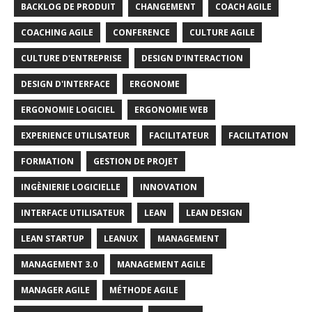
BACKLOG DE PRODUIT
CHANGEMENT
COACH AGILE
COACHING AGILE
CONFERENCE
CULTURE AGILE
CULTURE D'ENTREPRISE
DESIGN D'INTERACTION
DESIGN D'INTERFACE
ERGONOME
ERGONOMIE LOGICIEL
ERGONOMIE WEB
EXPERIENCE UTILISATEUR
FACILITATEUR
FACILITATION
FORMATION
GESTION DE PROJET
INGÈNIERIE LOGICIELLE
INNOVATION
INTERFACE UTILISATEUR
LEAN
LEAN DESIGN
LEAN STARTUP
LEANUX
MANAGEMENT
MANAGEMENT 3.0
MANAGEMENT AGILE
MANAGER AGILE
MÉTHODE AGILE