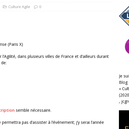
Culture Agile
0
nse (Paris X)
l’Agilité, dans plusieurs villes de France et d’ailleurs durant
 de:
Je sui
Blog 
«
Cul
(2020
,
jcg
cription
semble nécessaire.
ermettra pas d’assister à l’événement; j’y serai l’année