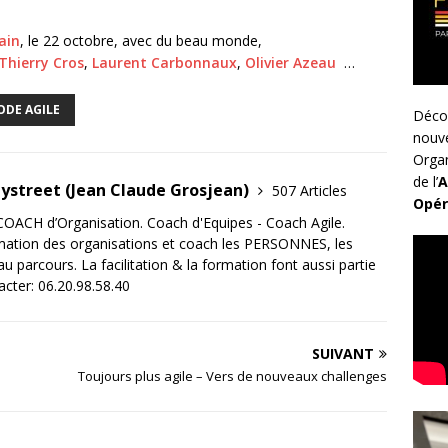
ain
, le 22 octobre, avec du beau monde,
Thierry Cros
,
Laurent Carbonnaux
,
Olivier Azeau
…
DE AGILE
Déco
nouv
Organ
de l’
A
tystreet (Jean Claude Grosjean)
507 Articles
Opér
OACH d’Organisation. Coach d'Equipes - Coach Agile.
mation des organisations et coach les PERSONNES, les
 parcours. La facilitation & la formation font aussi partie
acter: 06.20.98.58.40
SUIVANT
Toujours plus agile – Vers de nouveaux challenges