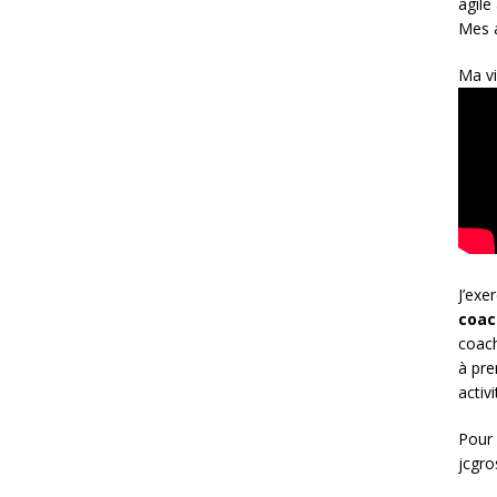
agile
Mes a
Ma vi
J’exe
coac
coach
à pre
activ
Pour 
jcgr