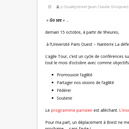
jc-Qualitystreet (Jean Claude Grosjean)
»
Go see
» …
demain 15 octobre, à partir de 9heures,
à l’Université Paris Ouest – Nanterre La défe
L’agile Tour, c’est un cycle de conférences sur 
tout le mois d’octobre avec comme objectifs
Promouvoir l’agilité
Partager nos visions de l’agilité
Fédérer
Soutenir
Le
programme parisien
est alléchant.
L’ins
Pour ma part, un déplacement à Brest ne me p
prochaine … sans faute !