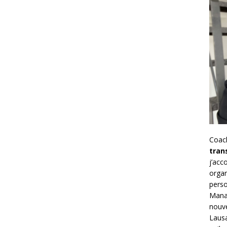
Coac
tran
j’ac
organ
perso
Mana
nouve
Lausa