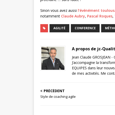
Sinon vous avez aussi
l’événément toulous
notamment
Claude Aubry
,
Pascal Roques
,
AGILITÉ
CONFERENCE
MÉTHO
A propos de jc-Quali
Jean Claude GROSJEAN - C
J’accompagne la transfor
EQUIPES dans leur nouveau
de mes activités. Me cont
PRÉCÉDENT
Style de coaching agile