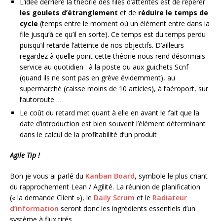
L’idée derrière la théorie des files d’attentes est de repérer
les goulets d’étranglement
et de
réduire le temps de
cycle
(temps entre le moment où un élément entre dans la
file jusqu’à ce qu’il en sorte). Ce temps est du temps perdu
puisqu’il retarde l’atteinte de nos objectifs. D’ailleurs
regardez à quelle point cette théorie nous rend désormais
service au quotidien : à la poste ou aux guichets Scnf
(quand ils ne sont pas en grève évidemment), au
supermarché (caisse moins de 10 articles), à l’aéroport, sur
l’autoroute …
Le coût du retard met quant à elle en avant le fait que la
date d’introduction est bien souvent l’élément déterminant
dans le calcul de la profitabilité d’un produit
Agile Tip !
Bon je vous ai parlé du
Kanban Board
, symbole le plus criant
du rapprochement Lean / Agilité. La réunion de planification
(« la demande Client »), le
Daily Scrum
et le
Radiateur
d’information
seront donc les ingrédients essentiels d’un
système à flux tirés.