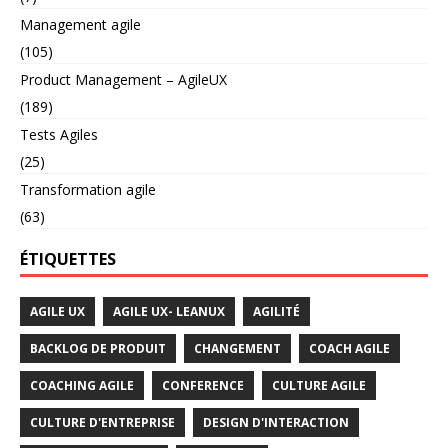
Management agile
(105)
Product Management – AgileUX
(189)
Tests Agiles
(25)
Transformation agile
(63)
ÉTIQUETTES
AGILE UX
AGILE UX- LEANUX
AGILITÉ
BACKLOG DE PRODUIT
CHANGEMENT
COACH AGILE
COACHING AGILE
CONFERENCE
CULTURE AGILE
CULTURE D'ENTREPRISE
DESIGN D'INTERACTION