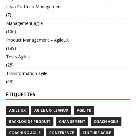
Lean Portfolio Management
(7)
Management agile
(106)
Product Management – AgileUX
(189)
Tests Agiles
(25)
Transformation agile
(63)
ÉTIQUETTES
AGILE UX
AGILE UX- LEANUX
AGILITÉ
BACKLOG DE PRODUIT
CHANGEMENT
COACH AGILE
COACHING AGILE
CONFERENCE
CULTURE AGILE