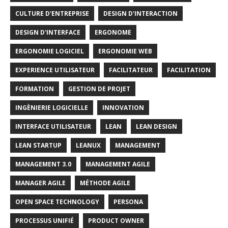
CULTURE D'ENTREPRISE
DESIGN D'INTERACTION
DESIGN D'INTERFACE
ERGONOME
ERGONOMIE LOGICIEL
ERGONOMIE WEB
EXPERIENCE UTILISATEUR
FACILITATEUR
FACILITATION
FORMATION
GESTION DE PROJET
INGÈNIERIE LOGICIELLE
INNOVATION
INTERFACE UTILISATEUR
LEAN
LEAN DESIGN
LEAN STARTUP
LEANUX
MANAGEMENT
MANAGEMENT 3.0
MANAGEMENT AGILE
MANAGER AGILE
MÉTHODE AGILE
OPEN SPACE TECHNOLOGY
PERSONA
PROCESSUS UNIFIÉ
PRODUCT OWNER