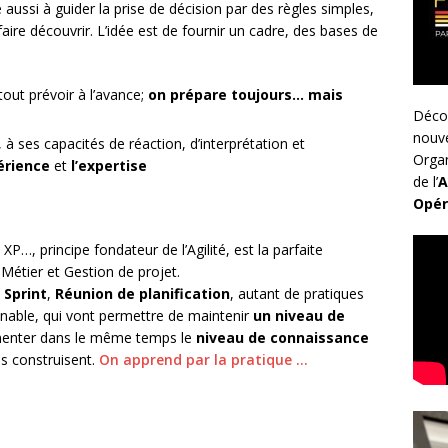
 aussi à guider la prise de décision par des règles simples,
faire découvrir. L’idée est de fournir un cadre, des bases de
tout prévoir à l’avance;
on prépare toujours… mais
Déco
nouv
, à ses capacités de réaction, d’interprétation et
Organ
érience
et
l’expertise
de l’
A
Opér
XP…, principe fondateur de l’Agilité, est la parfaite
é Métier et Gestion de projet.
e
Sprint
,
Réunion de planification
, autant de pratiques
able, qui vont permettre de maintenir
un niveau de
menter dans le même temps le
niveau de connaissance
ls construisent.
On apprend par la pratique …