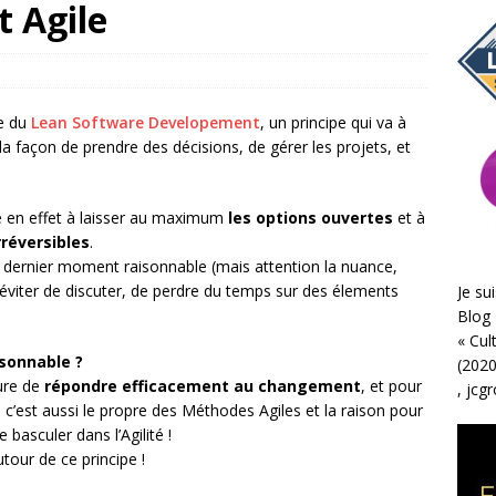
 Agile
e du
Lean Software Developement
, un principe qui va à
la façon de prendre des décisions, de gérer les projets, et
e en effet à laisser au maximum
les options ouvertes
et à
rréversibles
.
au dernier moment raisonnable (mais attention la nuance,
éviter de discuter, de perdre du temps sur des élements
Je sui
Blog 
«
Cul
sonnable ?
(2020
ure de
répondre efficacement au changement
, et pour
,
jcg
; c’est aussi le propre des Méthodes Agiles et la raison pour
basculer dans l’Agilité !
tour de ce principe !