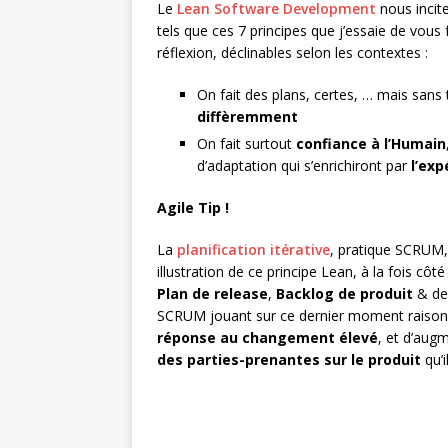
Le
Lean Software Development
nous incite
tels que ces 7 principes que j’essaie de vous 
réflexion, déclinables selon les contextes :
On fait des plans, certes, … mais sans 
diffèremment
On fait surtout
confiance à l’Humain
d’adaptation qui s’enrichiront par
l’exp
Agile Tip !
La
planification itérative
, pratique SCRUM, 
illustration de ce principe Lean, à la fois côt
Plan de release
,
Backlog de produit
& d
SCRUM jouant sur ce dernier moment raisonn
réponse au changement élevé
, et d’aug
des parties-prenantes sur le produit
qu’i