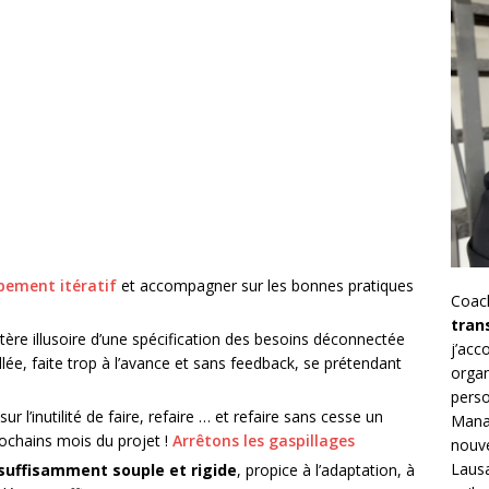
pement itératif
et accompagner sur les bonnes pratiques
Coac
tran
ctère illusoire d’une spécification des besoins déconnectée
j’ac
llée, faite trop à l’avance et sans feedback, se prétendant
organ
perso
sur l’inutilité de faire, refaire … et refaire sans cesse un
Mana
prochains mois du projet !
Arrêtons les gaspillages
nouve
Lausa
suffisamment souple et rigide
, propice à l’adaptation, à