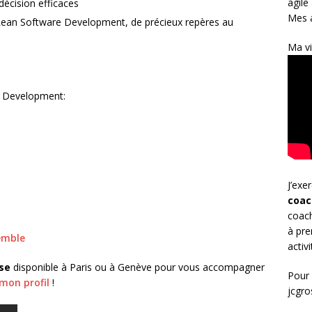
agile
 décision efficaces
Mes a
 Lean Software Development, de précieux repères au
Ma vi
e Development:
J’exe
coac
coach
à pre
emble
activ
ise
disponible à Paris ou à Genève pour vous accompagner
Pour 
mon profil
!
jcgr