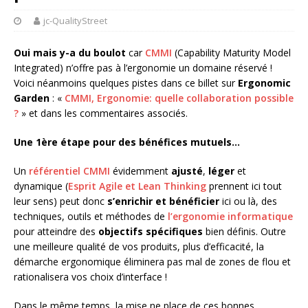
jc-QualityStreet
Oui mais y-a du boulot
car
CMMI
(Capability Maturity Model
Integrated) n’offre pas à l’ergonomie un domaine réservé !
Voici néanmoins quelques pistes dans ce billet sur
Ergonomic
Garden
: «
CMMI, Ergonomie: quelle collaboration possible
?
» et dans les commentaires associés.
Une 1ère étape pour des bénéfices mutuels…
Un
référentiel CMMI
évidemment
ajusté
,
léger
et
dynamique (
Esprit Agile et Lean Thinking
prennent ici tout
leur sens) peut donc
s’enrichir et bénéficier
ici ou là, des
techniques, outils et méthodes de
l’ergonomie informatique
pour atteindre des
objectifs spécifiques
bien définis. Outre
une meilleure qualité de vos produits, plus d’efficacité, la
démarche ergonomique éliminera pas mal de zones de flou et
rationalisera vos choix d’interface !
Dans le même temps, la mise ne place de ces bonnes