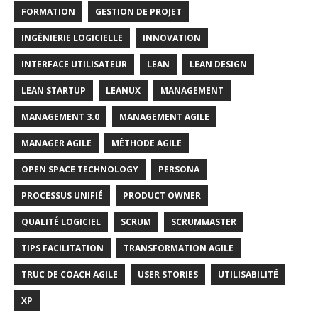
FORMATION
GESTION DE PROJET
INGÈNIERIE LOGICIELLE
INNOVATION
INTERFACE UTILISATEUR
LEAN
LEAN DESIGN
LEAN STARTUP
LEANUX
MANAGEMENT
MANAGEMENT 3.0
MANAGEMENT AGILE
MANAGER AGILE
MÉTHODE AGILE
OPEN SPACE TECHNOLOGY
PERSONA
PROCESSUS UNIFIÉ
PRODUCT OWNER
QUALITÉ LOGICIEL
SCRUM
SCRUMMASTER
TIPS FACILITATION
TRANSFORMATION AGILE
TRUC DE COACH AGILE
USER STORIES
UTILISABILITÉ
XP