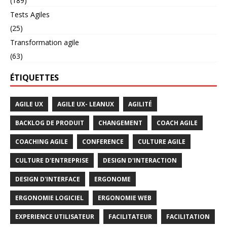
(189)
Tests Agiles
(25)
Transformation agile
(63)
ÉTIQUETTES
AGILE UX
AGILE UX- LEANUX
AGILITÉ
BACKLOG DE PRODUIT
CHANGEMENT
COACH AGILE
COACHING AGILE
CONFERENCE
CULTURE AGILE
CULTURE D'ENTREPRISE
DESIGN D'INTERACTION
DESIGN D'INTERFACE
ERGONOME
ERGONOMIE LOGICIEL
ERGONOMIE WEB
EXPERIENCE UTILISATEUR
FACILITATEUR
FACILITATION