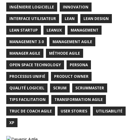
INGÈNIERIE LOGICIELLE
INNOVATION
INTERFACE UTILISATEUR
LEAN
LEAN DESIGN
LEAN STARTUP
LEANUX
MANAGEMENT
MANAGEMENT 3.0
MANAGEMENT AGILE
MANAGER AGILE
MÉTHODE AGILE
OPEN SPACE TECHNOLOGY
PERSONA
PROCESSUS UNIFIÉ
PRODUCT OWNER
QUALITÉ LOGICIEL
SCRUM
SCRUMMASTER
TIPS FACILITATION
TRANSFORMATION AGILE
TRUC DE COACH AGILE
USER STORIES
UTILISABILITÉ
XP