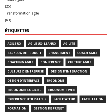
(25)
Transformation agile
(63)
ÉTIQUETTES
AGILE UX
AGILE UX- LEANUX
AGILITÉ
BACKLOG DE PRODUIT
CHANGEMENT
COACH AGILE
COACHING AGILE
CONFERENCE
CULTURE AGILE
CULTURE D'ENTREPRISE
DESIGN D'INTERACTION
DESIGN D'INTERFACE
ERGONOME
ERGONOMIE LOGICIEL
ERGONOMIE WEB
EXPERIENCE UTILISATEUR
FACILITATEUR
FACILITATION
FORMATION
GESTION DE PROJET