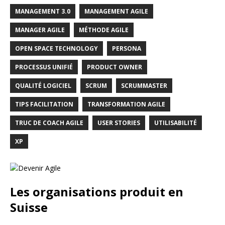
MANAGEMENT 3.0
MANAGEMENT AGILE
MANAGER AGILE
MÉTHODE AGILE
OPEN SPACE TECHNOLOGY
PERSONA
PROCESSUS UNIFIÉ
PRODUCT OWNER
QUALITÉ LOGICIEL
SCRUM
SCRUMMASTER
TIPS FACILITATION
TRANSFORMATION AGILE
TRUC DE COACH AGILE
USER STORIES
UTILISABILITÉ
XP
Les organisations produit en
Suisse