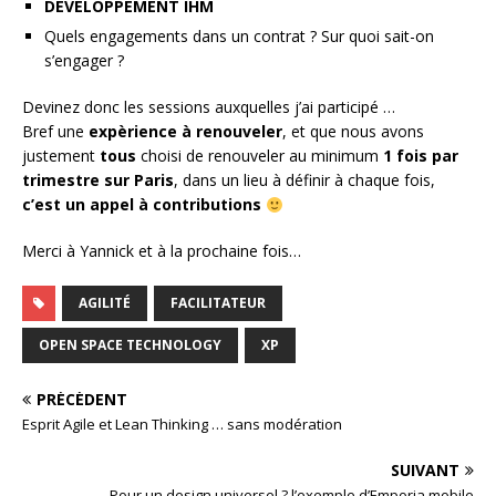
DEVELOPPEMENT IHM
Quels engagements dans un contrat ? Sur quoi sait-on
s’engager ?
Devinez donc les sessions auxquelles j’ai participé …
Bref une
expèrience à renouveler
, et que nous avons
justement
tous
choisi de renouveler au minimum
1 fois par
trimestre sur Paris
, dans un lieu à définir à chaque fois,
c’est un appel à contributions
Merci à Yannick et à la prochaine fois…
AGILITÉ
FACILITATEUR
OPEN SPACE TECHNOLOGY
XP
PRÉCÉDENT
Esprit Agile et Lean Thinking … sans modération
SUIVANT
Pour un design universel ? l’exemple d’Emporia mobile