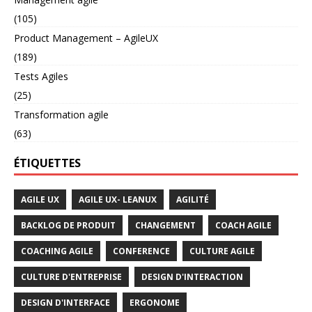
(105)
Product Management – AgileUX
(189)
Tests Agiles
(25)
Transformation agile
(63)
ÉTIQUETTES
AGILE UX
AGILE UX- LEANUX
AGILITÉ
BACKLOG DE PRODUIT
CHANGEMENT
COACH AGILE
COACHING AGILE
CONFERENCE
CULTURE AGILE
CULTURE D'ENTREPRISE
DESIGN D'INTERACTION
DESIGN D'INTERFACE
ERGONOME