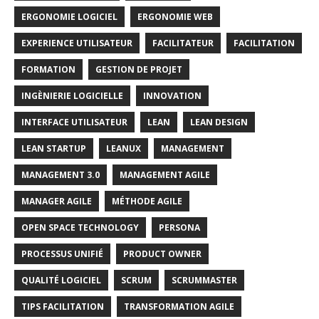
ERGONOMIE LOGICIEL
ERGONOMIE WEB
EXPERIENCE UTILISATEUR
FACILITATEUR
FACILITATION
FORMATION
GESTION DE PROJET
INGÈNIERIE LOGICIELLE
INNOVATION
INTERFACE UTILISATEUR
LEAN
LEAN DESIGN
LEAN STARTUP
LEANUX
MANAGEMENT
MANAGEMENT 3.0
MANAGEMENT AGILE
MANAGER AGILE
MÉTHODE AGILE
OPEN SPACE TECHNOLOGY
PERSONA
PROCESSUS UNIFIÉ
PRODUCT OWNER
QUALITÉ LOGICIEL
SCRUM
SCRUMMASTER
TIPS FACILITATION
TRANSFORMATION AGILE