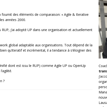
fournit des éléments de comparaison: « Agile & Iterative
des années 2000.
es RUP, j’ai adopté UP dans une organisation et actuellement
work global adaptable aux organisations. Tout dépend de la
ien qu’iteratif et incrémental, il a tendance à s’éloigner des
 Unifié dont est issu le RUP) comme Agile UP ou OpenUp
Coac
’agilité.
tran
j’ac
n ?
organ
perso
Mana
nouve
Lausa