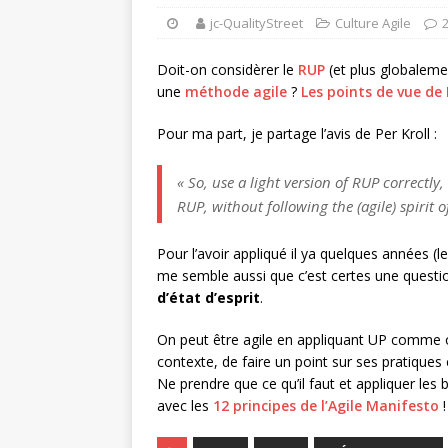
jc-QualityStreet
Culture Agile
Doit-on considèrer le
RUP
(et plus globaleme
une
méthode agile
?
Les points de vue de 
Pour ma part, je partage l’avis de Per Kroll :
« So, use a light version of RUP correctly
RUP, without following the (agile) spirit 
Pour l’avoir appliqué il ya quelques années (l
me semble aussi que c’est certes une questi
d’état d’esprit
.
On peut être agile en appliquant UP comme on
contexte, de faire un point sur ses pratiqu
Ne prendre que ce qu’il faut et appliquer les
avec les
12 principes de l’Agile Manifesto
!