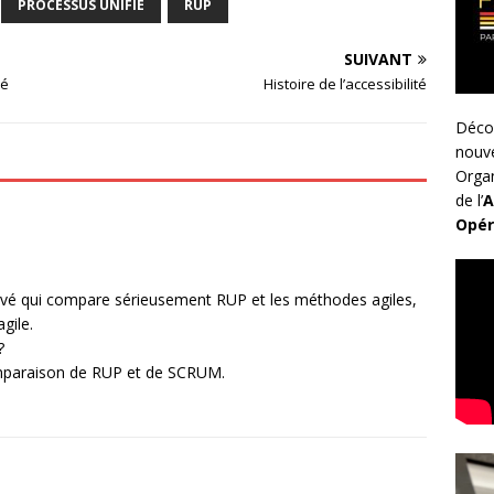
PROCESSUS UNIFIÉ
RUP
SUIVANT
ié
Histoire de l’accessibilité
Déco
nouv
Organ
de l’
A
Opér
 trouvé qui compare sérieusement RUP et les méthodes agiles,
gile.
?
comparaison de RUP et de SCRUM.