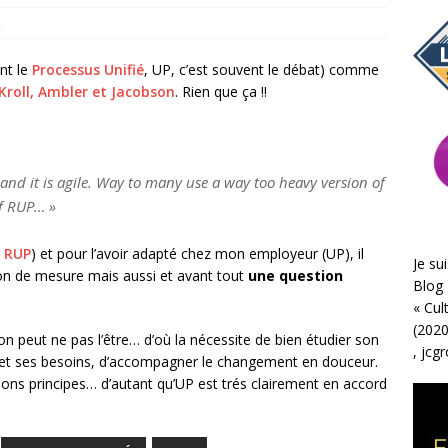
2
nt le
Processus Unifié
, UP, c’est souvent le débat) comme
Kroll, Ambler et Jacobson
. Rien que ça !!
, and it is agile. Way to many use a way too heavy version of
of RUP… »
e
RUP
) et pour l’avoir adapté chez mon employeur (UP), il
Je sui
on de mesure mais aussi et avant tout
une question
Blog 
«
Cul
(2020
 peut ne pas l’être… d’où la nécessite de bien étudier son
,
jcg
es et ses besoins, d’accompagner le changement en douceur.
 bons principes… d’autant qu’UP est trés clairement en accord