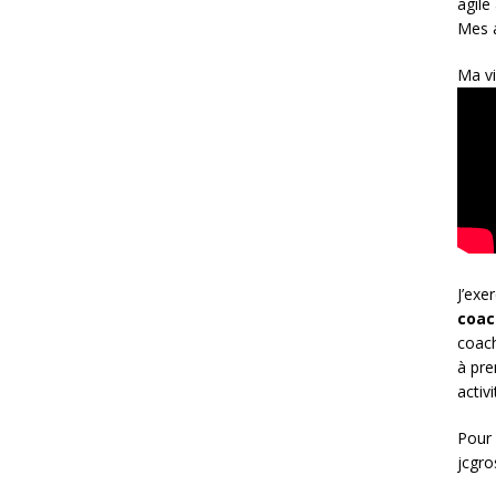
agile
Mes a
Ma vi
J’exe
coac
coach
à pre
activ
Pour 
jcgr