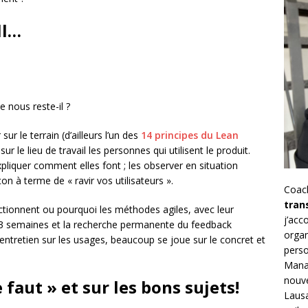
ll…
 nous reste-il ?
sur le terrain (d’ailleurs l’un des
14 principes du Lean
sur le lieu de travail les personnes qui utilisent le produit.
iquer comment elles font ; les observer en situation
on à terme de « ravir vos utilisateurs ».
Coac
tran
onctionnent ou pourquoi les méthodes agiles, avec leur
j’ac
2/3 semaines et la recherche permanente du feedback
organ
’entretien sur les usages, beaucoup se joue sur le concret et
perso
Mana
nouve
 faut » et sur les bons sujets!
Lausa