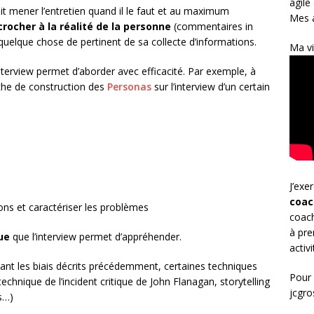
agile
oit mener l’entretien quand il le faut et au maximum
Mes a
crocher à la réalité de la personne
(commentaires in
 quelque chose de pertinent de sa collecte d’informations.
Ma vi
’interview permet d’aborder avec efficacité. Par exemple, à
rche de construction des
Personas
sur l’interview d’un certain
J’exe
coac
tions et caractériser les problèmes
coach
à pre
ue
que l’interview permet d’appréhender.
activ
ant les biais décrits précédemment, certaines techniques
Pour 
technique de l’incident critique de John Flanagan, storytelling
jcgr
s…)