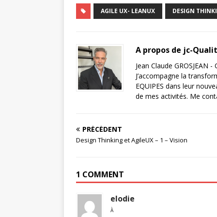
AGILE UX- LEANUX
DESIGN THINK
A propos de jc-Quali
Jean Claude GROSJEAN - C
J’accompagne la transfor
EQUIPES dans leur nouveau
de mes activités. Me cont
PRÉCÉDENT
Design Thinking et AgileUX – 1 – Vision
1 COMMENT
elodie
À