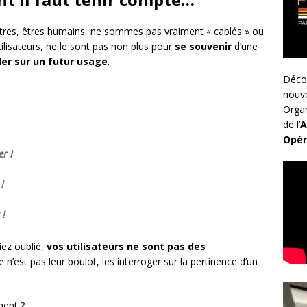
tres, êtres humains, ne sommes pas vraiment « cablés » ou
tilisateurs, ne le sont pas non plus pour
se souvenir
d’une
er sur un futur usage
.
Déco
nouv
Organ
de l’
A
Opér
er !
!
 !
iez oublié,
vos utilisateurs ne sont pas des
e n’est pas leur boulot, les interroger sur la pertinence d’un
ment ?