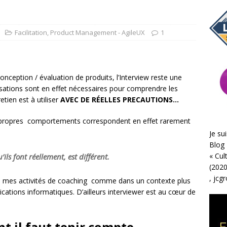
Facilitation
,
Product Management - AgileUX
1
onception / évaluation de produits, l’Interview reste une
isations sont en effet nécessaires pour comprendre les
etien est à utiliser
AVEC DE RÉELLES PRECAUTIONS…
s propres comportements correspondent en effet rarement
…
Je sui
Blog 
«
Cul
’ils font réellement, est différent.
(2020
,
jcg
e de mes activités de coaching comme dans un contexte plus
cations informatiques. D’ailleurs interviewer est au cœur de
nt il faut tenir compte…