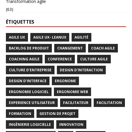
Transformation agile
(63)
ÉTIQUETTES
AGILE UX
AGILE UX- LEANUX
AGILITÉ
BACKLOG DE PRODUIT
CHANGEMENT
COACH AGILE
COACHING AGILE
CONFERENCE
CULTURE AGILE
CULTURE D'ENTREPRISE
DESIGN D'INTERACTION
DESIGN D'INTERFACE
ERGONOME
ERGONOMIE LOGICIEL
ERGONOMIE WEB
EXPERIENCE UTILISATEUR
FACILITATEUR
FACILITATION
FORMATION
GESTION DE PROJET
INGÈNIERIE LOGICIELLE
INNOVATION