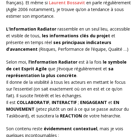
français). Et même si
Laurent Bossavit
en parle régulièrement
(Agile 2006 notamment), je trouve qu’on a tendance à sous
estimer son importance.
L’Information Radiator
rassemble en un seul lieu, accessible
et visible de tous,
les informations clés du projet
et
présente en temps réel
ses principaux indicateurs
d’avancement
(Risques, Performance de l’équipe, Qualité …)
Selon moi,
l’Information Radiator
est à la fois
le symbole
de cet Esprit Agile
que j’évoque régulièrement et
sa
représentation la plus concrète
.
Il donne de la visibilité à tous les acteurs en mettant le focus
sur l’essentiel (on sait exactement où on en est et ce qu’on
fait). Il suscite l’intérêt et les échanges.
Il est
COLLABORATIF
,
INTERACTIF
;
ENGAGEANT
et
EN
MOUVEMENT
(jetez plutôt un œil à ce qui se passe autour du
Taskboard), et suscitera la
REACTION
de votre hiérarchie.
Son contenu reste
évidemment contextuel
, mais je vois
quelques incontournables :