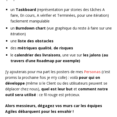
un
Taskboard
(représentation par stories des tâches A
faire, En cours, A vérifier et Terminées, pour une itération)
facilement manipulable
un
Burndown chart
(vue graphique du reste à faire sur une
itération)
une
liste des obstacles
des
métriques qualité
,
de risques
le
calendrier des livraisons
, une vue sur
les jalons (au
travers d’une Roadmap par exemple)
J’y ajouterais pour ma part les posters de mes
Personas
(c’est
promis la prochaine fois je m’y colle) : voilà
pour qui on
développe
(même si le Client ou des utilisateurs peuvent se
déplacer chez nous),
quel est leur but
et
comment notre
outil sera utilisé
: ce fil rouge est précieux.
Alors messieurs, dégagez vos murs car les équipes
Agiles débarquent pour les envahir !