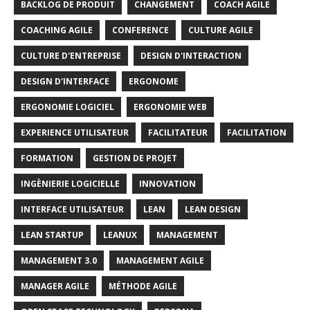
BACKLOG DE PRODUIT
CHANGEMENT
COACH AGILE
COACHING AGILE
CONFERENCE
CULTURE AGILE
CULTURE D'ENTREPRISE
DESIGN D'INTERACTION
DESIGN D'INTERFACE
ERGONOME
ERGONOMIE LOGICIEL
ERGONOMIE WEB
EXPERIENCE UTILISATEUR
FACILITATEUR
FACILITATION
FORMATION
GESTION DE PROJET
INGÈNIERIE LOGICIELLE
INNOVATION
INTERFACE UTILISATEUR
LEAN
LEAN DESIGN
LEAN STARTUP
LEANUX
MANAGEMENT
MANAGEMENT 3.0
MANAGEMENT AGILE
MANAGER AGILE
MÉTHODE AGILE