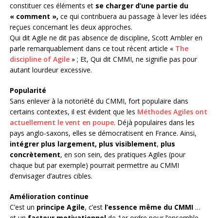
constituer ces éléments et
se charger d’une partie du
« comment »,
ce qui contribuera au passage à lever les idées
reçues concernant les deux approches.
Qui dit Agile ne dit pas absence de discipline, Scott Ambler en
parle remarquablement dans ce tout récent article «
The
discipline of Agile
» ; Et, Qui dit CMMI, ne signifie pas pour
autant lourdeur excessive.
Popularité
Sans enlever à la notoriété du CMMI, fort populaire dans
certains contextes, il est évident que les
Méthodes Agiles ont
actuellement le vent en poupe
. Déjà populaires dans les
pays anglo-saxons, elles se démocratisent en France. Ainsi,
intégrer plus largement, plus visiblement
,
plus
concrètement
, en son sein, des pratiques Agiles (pour
chaque but par exemple) pourrait permettre au CMMI
d’envisager d’autres cibles.
Amélioration continue
C’est un
principe Agile
, c’est
l’essence même du CMMI
…
et un
facteur motivationnel
de 1er ordre pour l’ensemble