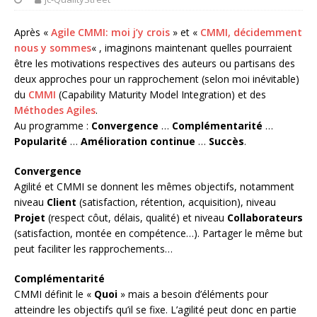
Après «
Agile CMMI: moi j’y crois
» et «
CMMI, décidemment
nous y sommes
« , imaginons maintenant quelles pourraient
être les motivations respectives des auteurs ou partisans des
deux approches pour un rapprochement (selon moi inévitable)
du
CMMI
(Capability Maturity Model Integration) et des
Méthodes Agiles
.
Au programme :
Convergence
…
Complémentarité
…
Popularité
…
Amélioration continue
…
Succès
.
Convergence
Agilité et CMMI se donnent les mêmes objectifs, notamment
niveau
Client
(satisfaction, rétention, acquisition), niveau
Projet
(respect côut, délais, qualité) et niveau
Collaborateurs
(satisfaction, montée en compétence…). Partager le même but
peut faciliter les rapprochements…
Complémentarité
CMMI définit le «
Quoi
» mais a besoin d’éléments pour
atteindre les objectifs qu’il se fixe. L’agilité peut donc en partie