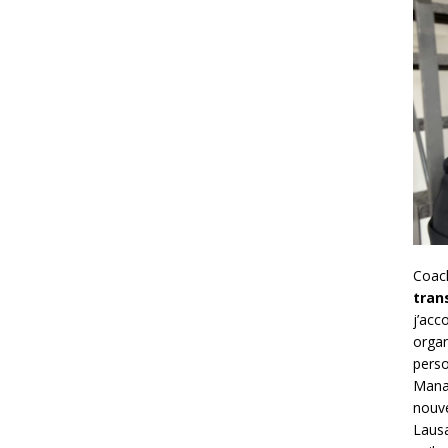
Coac
tran
j’ac
organ
perso
Mana
nouve
Lausa