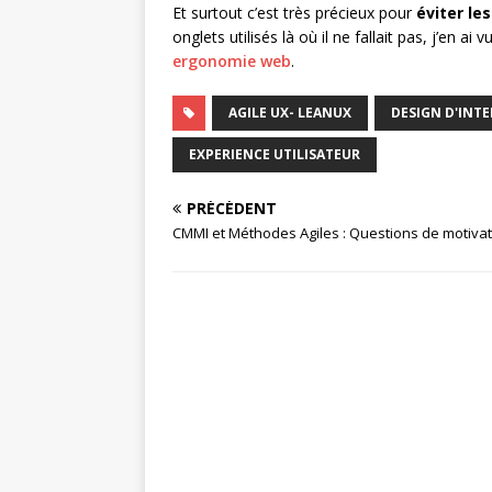
Et surtout c’est très précieux pour
éviter le
onglets utilisés là où il ne fallait pas, j’en 
ergonomie web
.
AGILE UX- LEANUX
DESIGN D'INT
EXPERIENCE UTILISATEUR
PRÉCÉDENT
CMMI et Méthodes Agiles : Questions de motiva