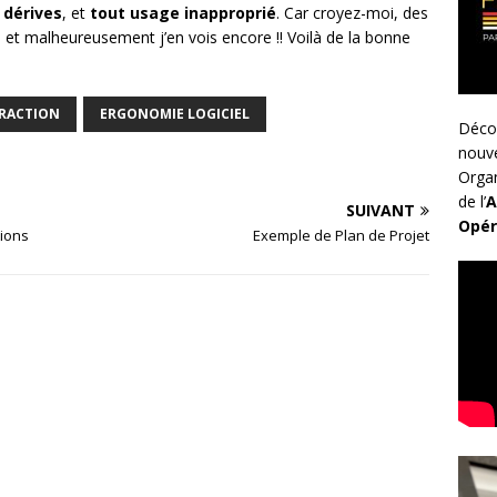
s dérives
, et
tout usage inapproprié
. Car croyez-moi, des
ai vu et malheureusement j’en vois encore !! Voilà de la bonne
ERACTION
ERGONOMIE LOGICIEL
Déco
nouv
Organ
de l’
A
SUIVANT
Opér
tions
Exemple de Plan de Projet