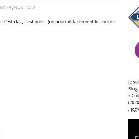
nt - AgileUX
0
n
: c’est clair, c’est précis (on pourrait facilement les inclure
Je sui
Blog 
«
Cul
(2020
,
jcg