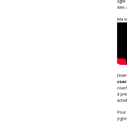
agile
Mes a
Ma vi
J’exe
coac
coach
à pre
activ
Pour 
jcgr