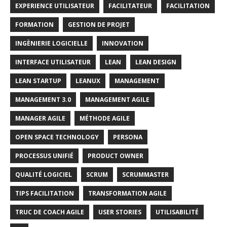
EXPERIENCE UTILISATEUR
FACILITATEUR
FACILITATION
FORMATION
GESTION DE PROJET
INGÈNIERIE LOGICIELLE
INNOVATION
INTERFACE UTILISATEUR
LEAN
LEAN DESIGN
LEAN STARTUP
LEANUX
MANAGEMENT
MANAGEMENT 3.0
MANAGEMENT AGILE
MANAGER AGILE
MÉTHODE AGILE
OPEN SPACE TECHNOLOGY
PERSONA
PROCESSUS UNIFIÉ
PRODUCT OWNER
QUALITÉ LOGICIEL
SCRUM
SCRUMMASTER
TIPS FACILITATION
TRANSFORMATION AGILE
TRUC DE COACH AGILE
USER STORIES
UTILISABILITÉ