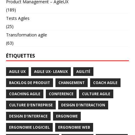
Product Management – AgileUX
(189)
Tests Agiles
(25)
Transformation agile
(63)
ÉTIQUETTES
AGILE UX
AGILE UX- LEANUX
AGILITÉ
BACKLOG DE PRODUIT
CHANGEMENT
COACH AGILE
COACHING AGILE
CONFERENCE
CULTURE AGILE
CULTURE D'ENTREPRISE
DESIGN D'INTERACTION
DESIGN D'INTERFACE
ERGONOME
ERGONOMIE LOGICIEL
ERGONOMIE WEB