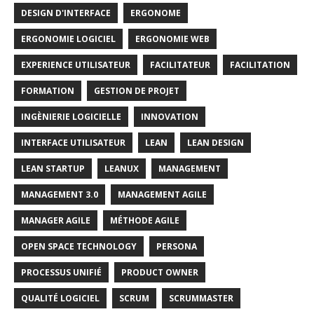
DESIGN D'INTERFACE
ERGONOME
ERGONOMIE LOGICIEL
ERGONOMIE WEB
EXPERIENCE UTILISATEUR
FACILITATEUR
FACILITATION
FORMATION
GESTION DE PROJET
INGÈNIERIE LOGICIELLE
INNOVATION
INTERFACE UTILISATEUR
LEAN
LEAN DESIGN
LEAN STARTUP
LEANUX
MANAGEMENT
MANAGEMENT 3.0
MANAGEMENT AGILE
MANAGER AGILE
MÉTHODE AGILE
OPEN SPACE TECHNOLOGY
PERSONA
PROCESSUS UNIFIÉ
PRODUCT OWNER
QUALITÉ LOGICIEL
SCRUM
SCRUMMASTER