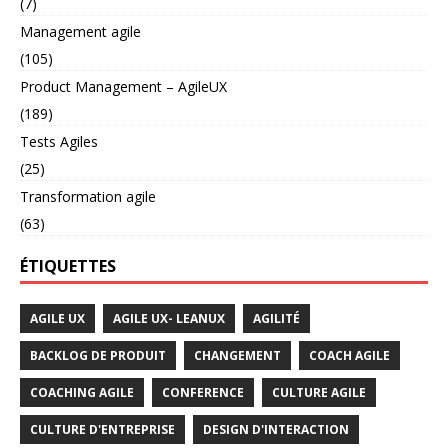
(7)
Management agile
(105)
Product Management – AgileUX
(189)
Tests Agiles
(25)
Transformation agile
(63)
ÉTIQUETTES
AGILE UX
AGILE UX- LEANUX
AGILITÉ
BACKLOG DE PRODUIT
CHANGEMENT
COACH AGILE
COACHING AGILE
CONFERENCE
CULTURE AGILE
CULTURE D'ENTREPRISE
DESIGN D'INTERACTION