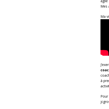
agile
Mes a
Ma vi
J’exe
coac
coach
à pre
activ
Pour 
jcgr