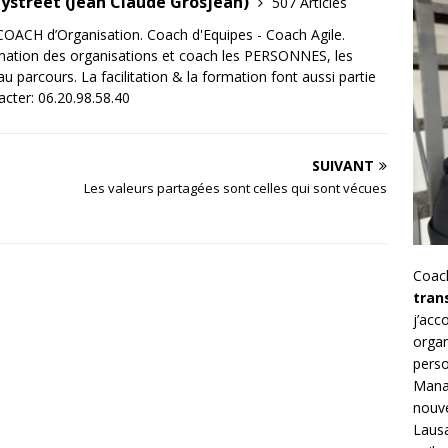
tystreet (Jean Claude Grosjean)
507 Articles
OACH d’Organisation. Coach d'Equipes - Coach Agile.
mation des organisations et coach les PERSONNES, les
 parcours. La facilitation & la formation font aussi partie
acter: 06.20.98.58.40
SUIVANT
Les valeurs partagées sont celles qui sont vécues
Coac
tran
j’ac
organ
perso
Mana
nouve
Lausa