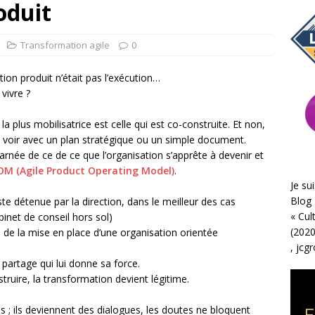
oduit
Transformation agile
0
tion produit n’était pas l’exécution…
vivre ?
a plus mobilisatrice est celle qui est co-construite. Et non,
à voir avec un plan stratégique ou un simple document.
rnée de ce de ce que l’organisation s’apprête à devenir et
OM (Agile Product Operating Model)
.
Je sui
Blog 
te détenue par la direction, dans le meilleur des cas
«
Cul
binet de conseil hors sol)
(2020
rs de la mise en place d’une organisation orientée
,
jcg
e partage qui lui donne sa force.
truire, la transformation devient légitime.
s ; ils deviennent des dialogues, les doutes ne bloquent