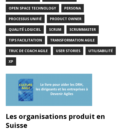
OPEN SPACE TECHNOLOGY
PERSONA
PROCESSUS UNIFIÉ
PRODUCT OWNER
QUALITÉ LOGICIEL
SCRUM
SCRUMMASTER
TIPS FACILITATION
TRANSFORMATION AGILE
TRUC DE COACH AGILE
USER STORIES
UTILISABILITÉ
XP
Les organisations produit en
Suisse