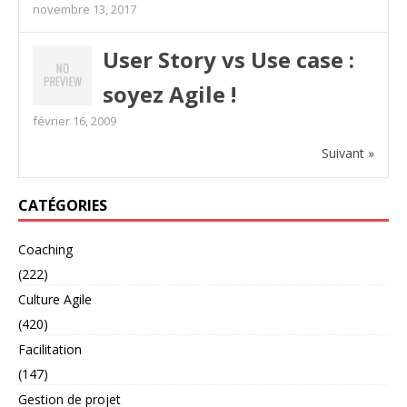
novembre 13, 2017
User Story vs Use case :
soyez Agile !
février 16, 2009
Suivant »
CATÉGORIES
Coaching
(222)
Culture Agile
(420)
Facilitation
(147)
Gestion de projet