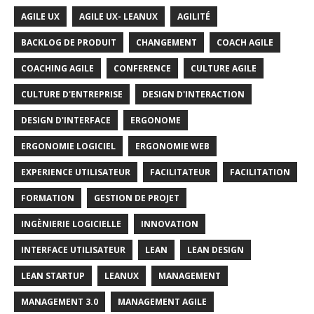
AGILE UX
AGILE UX- LEANUX
AGILITÉ
BACKLOG DE PRODUIT
CHANGEMENT
COACH AGILE
COACHING AGILE
CONFERENCE
CULTURE AGILE
CULTURE D'ENTREPRISE
DESIGN D'INTERACTION
DESIGN D'INTERFACE
ERGONOME
ERGONOMIE LOGICIEL
ERGONOMIE WEB
EXPERIENCE UTILISATEUR
FACILITATEUR
FACILITATION
FORMATION
GESTION DE PROJET
INGÈNIERIE LOGICIELLE
INNOVATION
INTERFACE UTILISATEUR
LEAN
LEAN DESIGN
LEAN STARTUP
LEANUX
MANAGEMENT
MANAGEMENT 3.0
MANAGEMENT AGILE