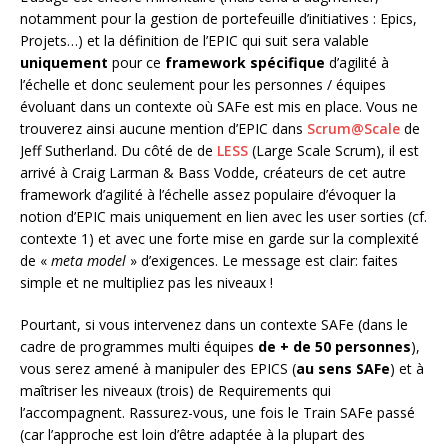
notamment pour la gestion de portefeuille d’initiatives : Epics,
Projets…) et la définition de l’EPIC qui suit sera valable
uniquement
pour ce
framework spécifique
d’agilité à
l’échelle et donc seulement pour les personnes / équipes
évoluant dans un contexte où SAFe est mis en place. Vous ne
trouverez ainsi aucune mention d’EPIC dans
Scrum@Scale
de
Jeff Sutherland. Du côté de de
LESS
(Large Scale Scrum), il est
arrivé à Craig Larman & Bass Vodde, créateurs de cet autre
framework d’agilité à l’échelle assez populaire d’évoquer la
notion d’EPIC mais uniquement en lien avec les user sorties (cf.
contexte 1) et avec une forte mise en garde sur la complexité
de «
meta model
» d’exigences. Le message est clair: faites
simple et ne multipliez pas les niveaux !
Pourtant, si vous intervenez dans un contexte SAFe (dans le
cadre de programmes multi équipes
de + de 50 personnes
),
vous serez amené à manipuler des EPICS (
au sens SAFe
) et à
maîtriser les niveaux (trois) de Requirements qui
l’accompagnent. Rassurez-vous, une fois le Train SAFe passé
(car l’approche est loin d’être adaptée à la plupart des