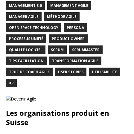
MANAGEMENT 3.0
MANAGEMENT AGILE
MANAGER AGILE
MÉTHODE AGILE
OPEN SPACE TECHNOLOGY
PERSONA
PROCESSUS UNIFIÉ
PRODUCT OWNER
QUALITÉ LOGICIEL
SCRUM
SCRUMMASTER
TIPS FACILITATION
TRANSFORMATION AGILE
TRUC DE COACH AGILE
USER STORIES
UTILISABILITÉ
XP
Les organisations produit en
Suisse