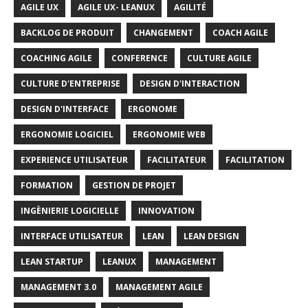
AGILE UX
AGILE UX- LEANUX
AGILITÉ
BACKLOG DE PRODUIT
CHANGEMENT
COACH AGILE
COACHING AGILE
CONFERENCE
CULTURE AGILE
CULTURE D'ENTREPRISE
DESIGN D'INTERACTION
DESIGN D'INTERFACE
ERGONOME
ERGONOMIE LOGICIEL
ERGONOMIE WEB
EXPERIENCE UTILISATEUR
FACILITATEUR
FACILITATION
FORMATION
GESTION DE PROJET
INGÈNIERIE LOGICIELLE
INNOVATION
INTERFACE UTILISATEUR
LEAN
LEAN DESIGN
LEAN STARTUP
LEANUX
MANAGEMENT
MANAGEMENT 3.0
MANAGEMENT AGILE