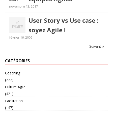
novembre 13, 2017
User Story vs Use case :
soyez Agile !
février 16, 2009
Suivant »
CATÉGORIES
Coaching
(222)
Culture Agile
(421)
Facilitation
(147)