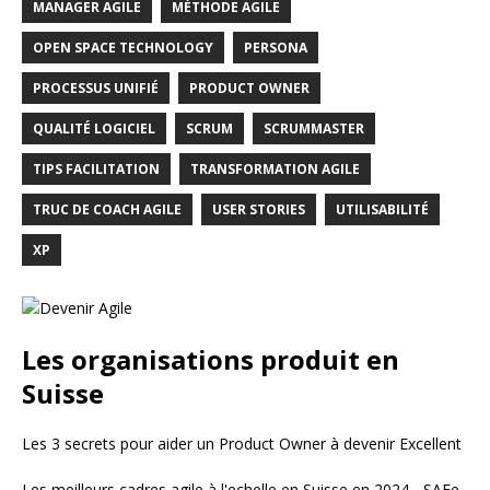
MANAGER AGILE
MÉTHODE AGILE
OPEN SPACE TECHNOLOGY
PERSONA
PROCESSUS UNIFIÉ
PRODUCT OWNER
QUALITÉ LOGICIEL
SCRUM
SCRUMMASTER
TIPS FACILITATION
TRANSFORMATION AGILE
TRUC DE COACH AGILE
USER STORIES
UTILISABILITÉ
XP
Les organisations produit en
Suisse
Les 3 secrets pour aider un Product Owner à devenir Excellent
Les meilleurs cadres agile à l'echelle en Suisse en 2024 - SAFe