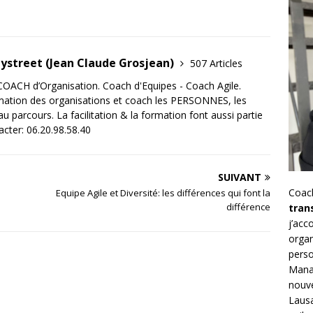
tystreet (Jean Claude Grosjean)
507 Articles
OACH d’Organisation. Coach d'Equipes - Coach Agile.
mation des organisations et coach les PERSONNES, les
 parcours. La facilitation & la formation font aussi partie
acter: 06.20.98.58.40
SUIVANT
Coac
Equipe Agile et Diversité: les différences qui font la
différence
tran
j’ac
organ
perso
Mana
nouve
Lausa