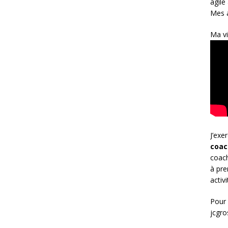
agile
Mes a
Ma vi
J’exe
coac
coach
à pre
activ
Pour 
jcgr