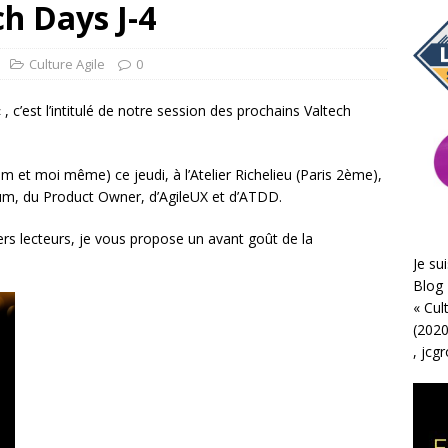
h Days J-4
Culture Agile
0
« , c’est l’intitulé de notre session des prochains Valtech
et moi même) ce jeudi, à l’Atelier Richelieu (Paris 2ème),
crum, du Product Owner, d’AgileUX et d’ATDD.
ers lecteurs, je vous propose un avant goût de la
Je sui
Blog 
«
Cul
(2020
,
jcg