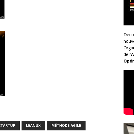
Déco
nouv
Organ
de l’
A
Opér
STARTUP
LEANUX
MÉTHODE AGILE