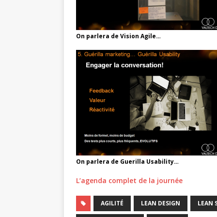
On parlera de Vision Agile…
On parlera de Guerilla Usability…
L’agenda complet de la journée
AGILITÉ
LEAN DESIGN
LEAN 