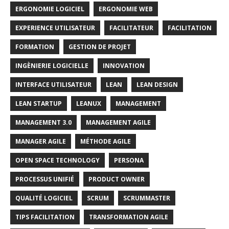
ERGONOMIE LOGICIEL
ERGONOMIE WEB
EXPERIENCE UTILISATEUR
FACILITATEUR
FACILITATION
FORMATION
GESTION DE PROJET
INGÈNIERIE LOGICIELLE
INNOVATION
INTERFACE UTILISATEUR
LEAN
LEAN DESIGN
LEAN STARTUP
LEANUX
MANAGEMENT
MANAGEMENT 3.0
MANAGEMENT AGILE
MANAGER AGILE
MÉTHODE AGILE
OPEN SPACE TECHNOLOGY
PERSONA
PROCESSUS UNIFIÉ
PRODUCT OWNER
QUALITÉ LOGICIEL
SCRUM
SCRUMMASTER
TIPS FACILITATION
TRANSFORMATION AGILE