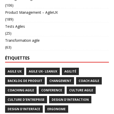
(106)
Product Management – AgileUX
(189)
Tests Agiles
(25)
Transformation agile
(63)
ÉTIQUETTES
AGILE UX
AGILE UX- LEANUX
AGILITÉ
BACKLOG DE PRODUIT
CHANGEMENT
COACH AGILE
COACHING AGILE
CONFERENCE
CULTURE AGILE
CULTURE D'ENTREPRISE
DESIGN D'INTERACTION
DESIGN D'INTERFACE
ERGONOME