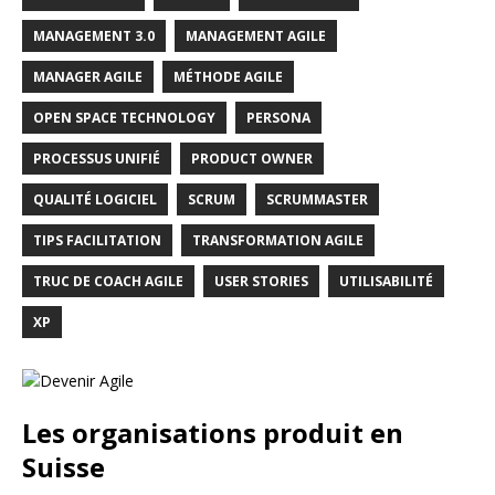
MANAGEMENT 3.0
MANAGEMENT AGILE
MANAGER AGILE
MÉTHODE AGILE
OPEN SPACE TECHNOLOGY
PERSONA
PROCESSUS UNIFIÉ
PRODUCT OWNER
QUALITÉ LOGICIEL
SCRUM
SCRUMMASTER
TIPS FACILITATION
TRANSFORMATION AGILE
TRUC DE COACH AGILE
USER STORIES
UTILISABILITÉ
XP
Les organisations produit en
Suisse