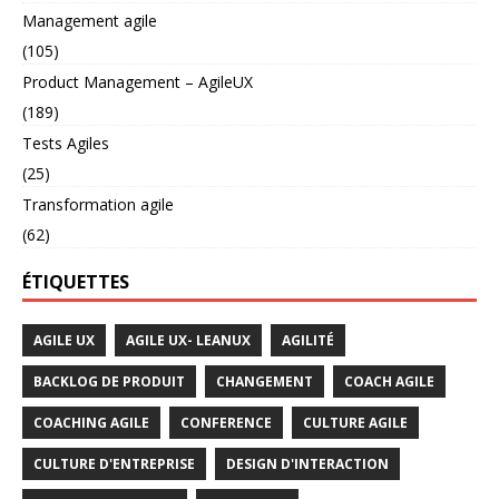
Management agile
(105)
Product Management – AgileUX
(189)
Tests Agiles
(25)
Transformation agile
(62)
ÉTIQUETTES
AGILE UX
AGILE UX- LEANUX
AGILITÉ
BACKLOG DE PRODUIT
CHANGEMENT
COACH AGILE
COACHING AGILE
CONFERENCE
CULTURE AGILE
CULTURE D'ENTREPRISE
DESIGN D'INTERACTION