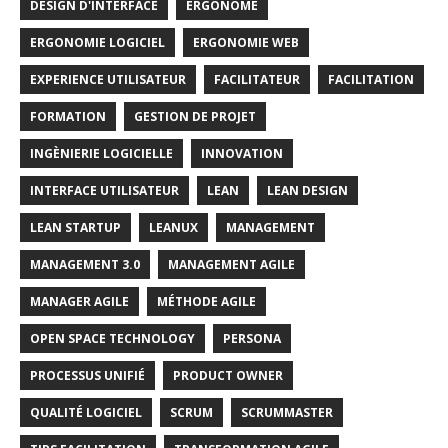
DESIGN D'INTERFACE
ERGONOME
ERGONOMIE LOGICIEL
ERGONOMIE WEB
EXPERIENCE UTILISATEUR
FACILITATEUR
FACILITATION
FORMATION
GESTION DE PROJET
INGÈNIERIE LOGICIELLE
INNOVATION
INTERFACE UTILISATEUR
LEAN
LEAN DESIGN
LEAN STARTUP
LEANUX
MANAGEMENT
MANAGEMENT 3.0
MANAGEMENT AGILE
MANAGER AGILE
MÉTHODE AGILE
OPEN SPACE TECHNOLOGY
PERSONA
PROCESSUS UNIFIÉ
PRODUCT OWNER
QUALITÉ LOGICIEL
SCRUM
SCRUMMASTER