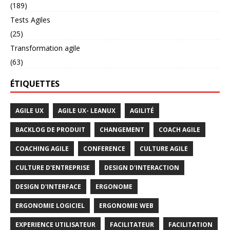
(189)
Tests Agiles
(25)
Transformation agile
(63)
ÉTIQUETTES
AGILE UX
AGILE UX- LEANUX
AGILITÉ
BACKLOG DE PRODUIT
CHANGEMENT
COACH AGILE
COACHING AGILE
CONFERENCE
CULTURE AGILE
CULTURE D'ENTREPRISE
DESIGN D'INTERACTION
DESIGN D'INTERFACE
ERGONOME
ERGONOMIE LOGICIEL
ERGONOMIE WEB
EXPERIENCE UTILISATEUR
FACILITATEUR
FACILITATION