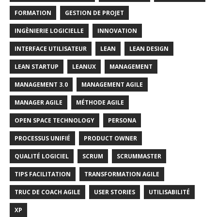
FORMATION
GESTION DE PROJET
INGÈNIERIE LOGICIELLE
INNOVATION
INTERFACE UTILISATEUR
LEAN
LEAN DESIGN
LEAN STARTUP
LEANUX
MANAGEMENT
MANAGEMENT 3.0
MANAGEMENT AGILE
MANAGER AGILE
MÉTHODE AGILE
OPEN SPACE TECHNOLOGY
PERSONA
PROCESSUS UNIFIÉ
PRODUCT OWNER
QUALITÉ LOGICIEL
SCRUM
SCRUMMASTER
TIPS FACILITATION
TRANSFORMATION AGILE
TRUC DE COACH AGILE
USER STORIES
UTILISABILITÉ
XP