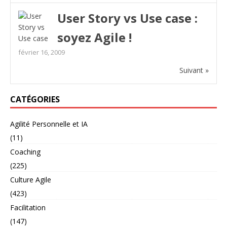
User Story vs Use case :
soyez Agile !
février 16, 2009
Suivant »
CATÉGORIES
Agilité Personnelle et IA
(11)
Coaching
(225)
Culture Agile
(423)
Facilitation
(147)