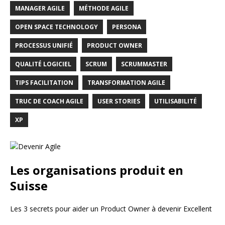
MANAGER AGILE
MÉTHODE AGILE
OPEN SPACE TECHNOLOGY
PERSONA
PROCESSUS UNIFIÉ
PRODUCT OWNER
QUALITÉ LOGICIEL
SCRUM
SCRUMMASTER
TIPS FACILITATION
TRANSFORMATION AGILE
TRUC DE COACH AGILE
USER STORIES
UTILISABILITÉ
XP
Les organisations produit en
Suisse
Les 3 secrets pour aider un Product Owner à devenir Excellent