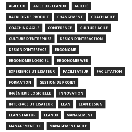
AGILE UX
AGILE UX- LEANUX
AGILITÉ
BACKLOG DE PRODUIT
CHANGEMENT
COACH AGILE
COACHING AGILE
CONFERENCE
CULTURE AGILE
CULTURE D'ENTREPRISE
DESIGN D'INTERACTION
DESIGN D'INTERFACE
ERGONOME
ERGONOMIE LOGICIEL
ERGONOMIE WEB
EXPERIENCE UTILISATEUR
FACILITATEUR
FACILITATION
FORMATION
GESTION DE PROJET
INGÈNIERIE LOGICIELLE
INNOVATION
INTERFACE UTILISATEUR
LEAN
LEAN DESIGN
LEAN STARTUP
LEANUX
MANAGEMENT
MANAGEMENT 3.0
MANAGEMENT AGILE