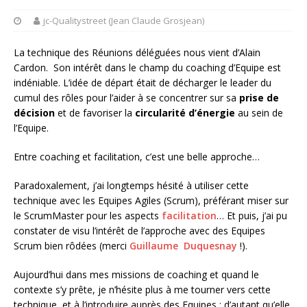
jc-Qualitystreet (Jean Claude Grosjean)
La technique des Réunions déléguées nous vient d’Alain
Cardon. Son intérêt dans le champ du coaching d’Equipe est
indéniable. L’idée de départ était de décharger le leader du
cumul des rôles pour l’aider à se concentrer sur sa
prise de
décision
et de favoriser la
circularité d’énergie
au sein de
l’Equipe.
Entre coaching et facilitation, c’est une belle approche…
Paradoxalement, j’ai longtemps hésité à utiliser cette
technique avec les Equipes Agiles (Scrum), préférant miser sur
le ScrumMaster pour les aspects
facilitation
… Et puis, j’ai pu
constater de visu l’intérêt de l’approche avec des Equipes
Scrum bien rôdées (merci
Guillaume Duquesnay
!).
Aujourd’hui dans mes missions de coaching et quand le
contexte s’y prête, je n’hésite plus à me tourner vers cette
technique, et à l’introduire auprès des Equipes ; d’autant qu’elle