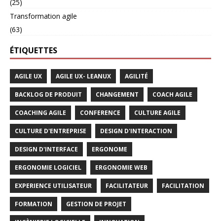
(25)
Transformation agile
(63)
ÉTIQUETTES
AGILE UX
AGILE UX- LEANUX
AGILITÉ
BACKLOG DE PRODUIT
CHANGEMENT
COACH AGILE
COACHING AGILE
CONFERENCE
CULTURE AGILE
CULTURE D'ENTREPRISE
DESIGN D'INTERACTION
DESIGN D'INTERFACE
ERGONOME
ERGONOMIE LOGICIEL
ERGONOMIE WEB
EXPERIENCE UTILISATEUR
FACILITATEUR
FACILITATION
FORMATION
GESTION DE PROJET