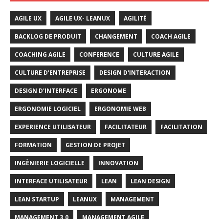
AGILE UX
AGILE UX- LEANUX
AGILITÉ
BACKLOG DE PRODUIT
CHANGEMENT
COACH AGILE
COACHING AGILE
CONFERENCE
CULTURE AGILE
CULTURE D'ENTREPRISE
DESIGN D'INTERACTION
DESIGN D'INTERFACE
ERGONOME
ERGONOMIE LOGICIEL
ERGONOMIE WEB
EXPERIENCE UTILISATEUR
FACILITATEUR
FACILITATION
FORMATION
GESTION DE PROJET
INGÈNIERIE LOGICIELLE
INNOVATION
INTERFACE UTILISATEUR
LEAN
LEAN DESIGN
LEAN STARTUP
LEANUX
MANAGEMENT
MANAGEMENT 3.0
MANAGEMENT AGILE