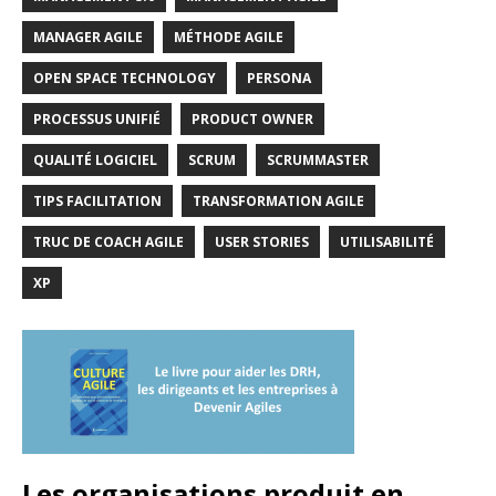
MANAGER AGILE
MÉTHODE AGILE
OPEN SPACE TECHNOLOGY
PERSONA
PROCESSUS UNIFIÉ
PRODUCT OWNER
QUALITÉ LOGICIEL
SCRUM
SCRUMMASTER
TIPS FACILITATION
TRANSFORMATION AGILE
TRUC DE COACH AGILE
USER STORIES
UTILISABILITÉ
XP
Les organisations produit en