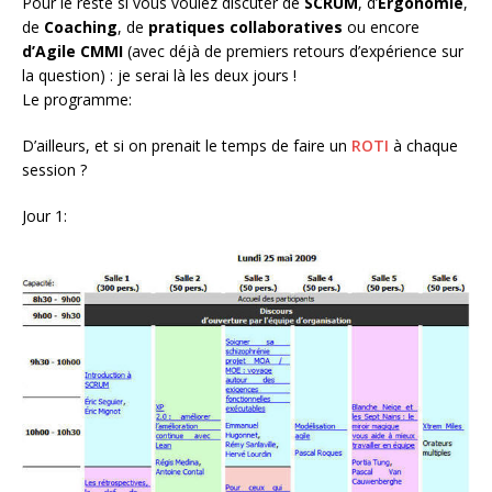
Pour le reste si vous voulez discuter de
SCRUM
, d’
Ergonomie
,
de
Coaching
, de
pratiques collaboratives
ou encore
d’Agile CMMI
(avec déjà de premiers retours d’expérience sur
la question) : je serai là les deux jours !
Le programme:
D’ailleurs, et si on prenait le temps de faire un
ROTI
à chaque
session ?
Jour 1: