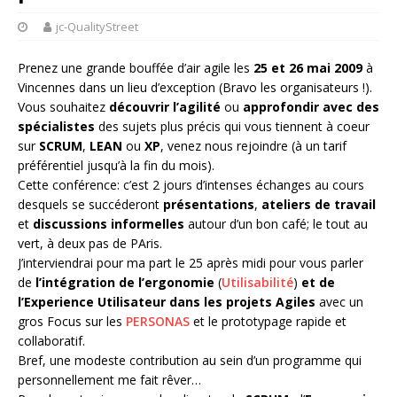
jc-QualityStreet
Prenez une grande bouffée d’air agile les
25 et 26 mai 2009
à
Vincennes dans un lieu d’exception (Bravo les organisateurs !).
Vous souhaitez
découvrir l’agilité
ou
approfondir avec des
spécialistes
des sujets plus précis qui vous tiennent à coeur
sur
SCRUM
,
LEAN
ou
XP
, venez nous rejoindre (à un tarif
préférentiel jusqu’à la fin du mois).
Cette conférence: c’est 2 jours d’intenses échanges au cours
desquels se succéderont
présentations
,
ateliers de travail
et
discussions informelles
autour d’un bon café; le tout au
vert, à deux pas de PAris.
J’interviendrai pour ma part le 25 après midi pour vous parler
de
l’intégration de l’ergonomie
(
Utilisabilité
)
et de
l’Experience Utilisateur dans les projets Agiles
avec un
gros Focus sur les
PERSONAS
et le prototypage rapide et
collaboratif.
Bref, une modeste contribution au sein d’un programme qui
personnellement me fait rêver…