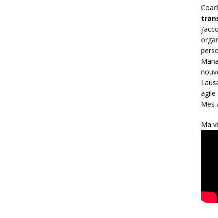
Coac
tran
j’ac
organ
perso
Mana
nouve
Lausa
agile
Mes a
Ma vi