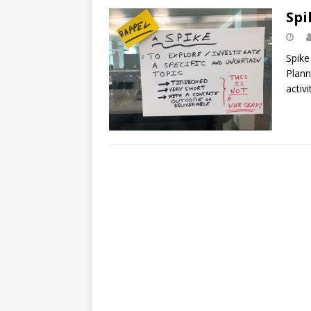
Spi
Spike
Plann
activi