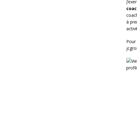
J’exe
coac
coach
à pre
activ
Pour 
jcgr