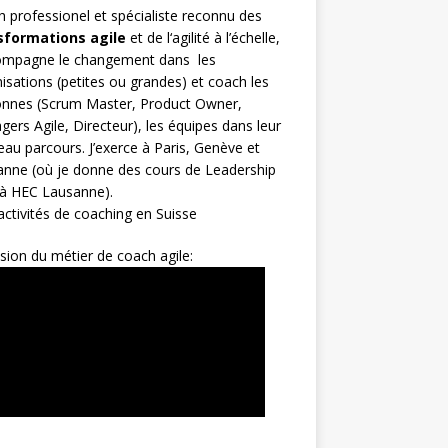
h
professionel et spécialiste reconnu des
sformations agile
et de l
‘agilité à l’échelle
,
compagne le changement dans les
isations (petites ou grandes) et coach les
nnes (
Scrum Master
,
Product Owner
,
gers Agile
, Directeur), les équipes dans leur
au parcours. J’exerce à Paris, Genève et
nne (où je donne des cours de Leadership
 à HEC Lausanne).
ctivités de coaching en Suisse
sion du métier de coach agile: