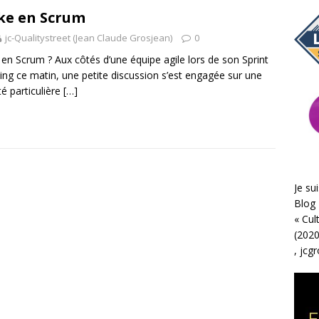
ke en Scrum
jc-Qualitystreet (Jean Claude Grosjean)
0
 en Scrum ? Aux côtés d’une équipe agile lors de son Sprint
ing ce matin, une petite discussion s’est engagée sur une
té particulière
[…]
Je sui
Blog 
«
Cul
(2020
,
jcg