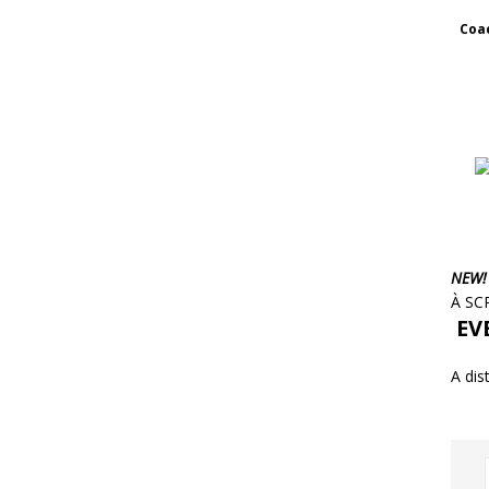
Coac
NEW!
À SC
EVE
A dis