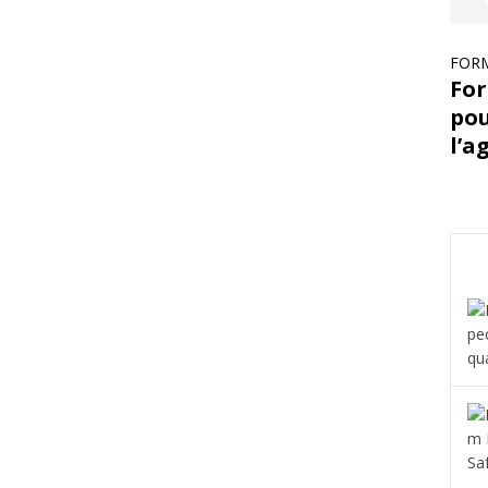
FORM
For
pou
l’a