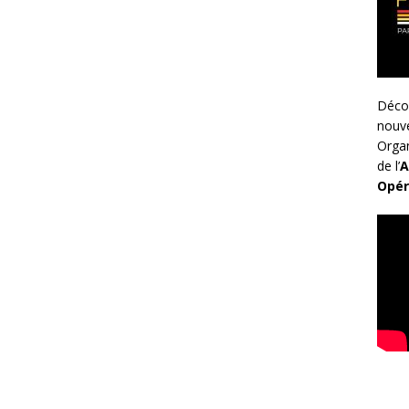
Déco
nouv
Organ
de l’
A
Opér