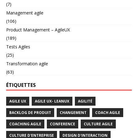
(7)
Management agile
(106)
Product Management – AgileUX
(189)
Tests Agiles
(25)
Transformation agile
(63)
ÉTIQUETTES
AGILE UX
AGILE UX- LEANUX
AGILITÉ
BACKLOG DE PRODUIT
CHANGEMENT
COACH AGILE
COACHING AGILE
CONFERENCE
CULTURE AGILE
CULTURE D'ENTREPRISE
DESIGN D'INTERACTION