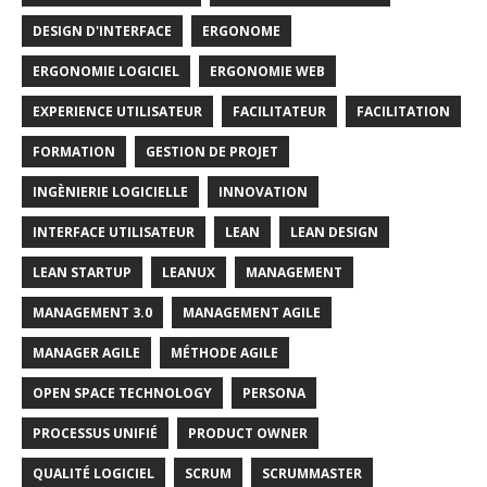
DESIGN D'INTERFACE
ERGONOME
ERGONOMIE LOGICIEL
ERGONOMIE WEB
EXPERIENCE UTILISATEUR
FACILITATEUR
FACILITATION
FORMATION
GESTION DE PROJET
INGÈNIERIE LOGICIELLE
INNOVATION
INTERFACE UTILISATEUR
LEAN
LEAN DESIGN
LEAN STARTUP
LEANUX
MANAGEMENT
MANAGEMENT 3.0
MANAGEMENT AGILE
MANAGER AGILE
MÉTHODE AGILE
OPEN SPACE TECHNOLOGY
PERSONA
PROCESSUS UNIFIÉ
PRODUCT OWNER
QUALITÉ LOGICIEL
SCRUM
SCRUMMASTER