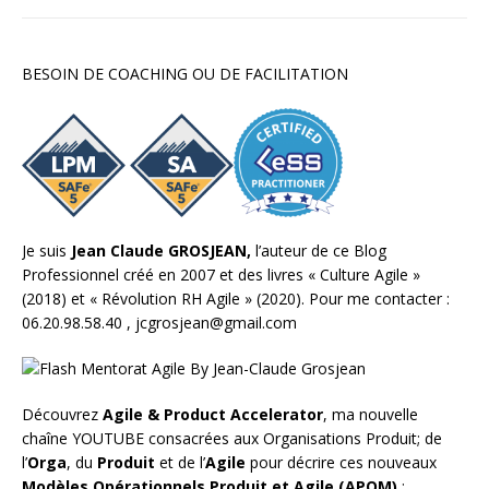
BESOIN DE COACHING OU DE FACILITATION
Je suis
Jean Claude GROSJEAN,
l’auteur de ce Blog
Professionnel créé en 2007 et des livres «
Culture Agile
»
(2018) et «
Révolution RH Agile
» (2020). Pour me contacter :
06.20.98.58.40 ,
jcgrosjean@gmail.com
Découvrez
Agile & Product Accelerator
, ma nouvelle
chaîne YOUTUBE consacrées aux Organisations Produit; de
l’
Orga
, du
Produit
et de l’
Agile
pour décrire ces nouveaux
Modèles Opérationnels Produit et Agile (APOM)
: