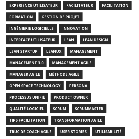
EXPERIENCE UTILISATEUR
FACILITATEUR
FACILITATION
FORMATION
GESTION DE PROJET
INGÈNIERIE LOGICIELLE
INNOVATION
INTERFACE UTILISATEUR
LEAN
LEAN DESIGN
LEAN STARTUP
LEANUX
MANAGEMENT
MANAGEMENT 3.0
MANAGEMENT AGILE
MANAGER AGILE
MÉTHODE AGILE
OPEN SPACE TECHNOLOGY
PERSONA
PROCESSUS UNIFIÉ
PRODUCT OWNER
QUALITÉ LOGICIEL
SCRUM
SCRUMMASTER
TIPS FACILITATION
TRANSFORMATION AGILE
TRUC DE COACH AGILE
USER STORIES
UTILISABILITÉ