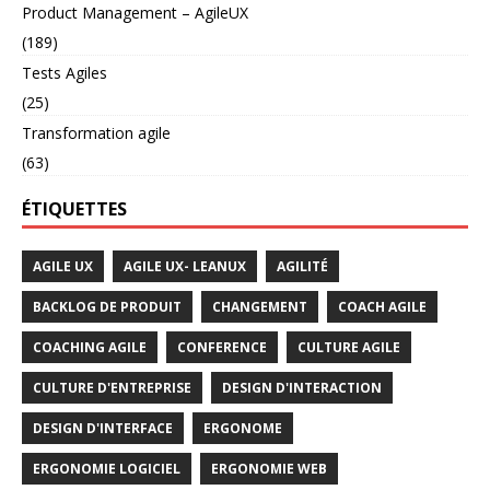
Product Management – AgileUX
(189)
Tests Agiles
(25)
Transformation agile
(63)
ÉTIQUETTES
AGILE UX
AGILE UX- LEANUX
AGILITÉ
BACKLOG DE PRODUIT
CHANGEMENT
COACH AGILE
COACHING AGILE
CONFERENCE
CULTURE AGILE
CULTURE D'ENTREPRISE
DESIGN D'INTERACTION
DESIGN D'INTERFACE
ERGONOME
ERGONOMIE LOGICIEL
ERGONOMIE WEB