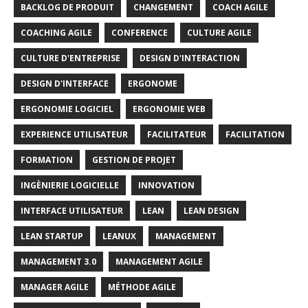
BACKLOG DE PRODUIT
CHANGEMENT
COACH AGILE
COACHING AGILE
CONFERENCE
CULTURE AGILE
CULTURE D'ENTREPRISE
DESIGN D'INTERACTION
DESIGN D'INTERFACE
ERGONOME
ERGONOMIE LOGICIEL
ERGONOMIE WEB
EXPERIENCE UTILISATEUR
FACILITATEUR
FACILITATION
FORMATION
GESTION DE PROJET
INGÈNIERIE LOGICIELLE
INNOVATION
INTERFACE UTILISATEUR
LEAN
LEAN DESIGN
LEAN STARTUP
LEANUX
MANAGEMENT
MANAGEMENT 3.0
MANAGEMENT AGILE
MANAGER AGILE
MÉTHODE AGILE