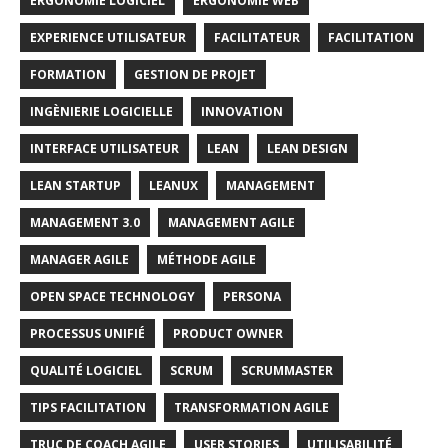
ERGONOMIE LOGICIEL
ERGONOMIE WEB
EXPERIENCE UTILISATEUR
FACILITATEUR
FACILITATION
FORMATION
GESTION DE PROJET
INGÈNIERIE LOGICIELLE
INNOVATION
INTERFACE UTILISATEUR
LEAN
LEAN DESIGN
LEAN STARTUP
LEANUX
MANAGEMENT
MANAGEMENT 3.0
MANAGEMENT AGILE
MANAGER AGILE
MÉTHODE AGILE
OPEN SPACE TECHNOLOGY
PERSONA
PROCESSUS UNIFIÉ
PRODUCT OWNER
QUALITÉ LOGICIEL
SCRUM
SCRUMMASTER
TIPS FACILITATION
TRANSFORMATION AGILE
TRUC DE COACH AGILE
USER STORIES
UTILISABILITÉ