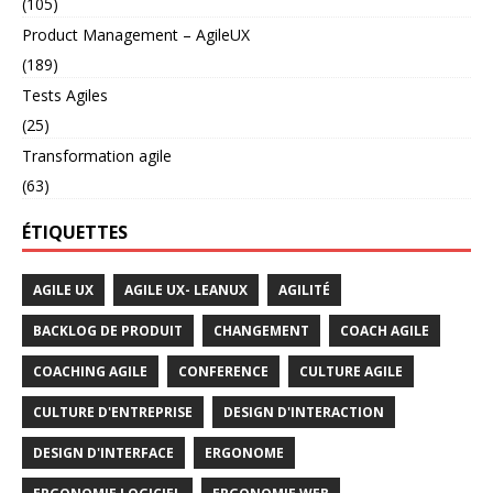
(105)
Product Management – AgileUX
(189)
Tests Agiles
(25)
Transformation agile
(63)
ÉTIQUETTES
AGILE UX
AGILE UX- LEANUX
AGILITÉ
BACKLOG DE PRODUIT
CHANGEMENT
COACH AGILE
COACHING AGILE
CONFERENCE
CULTURE AGILE
CULTURE D'ENTREPRISE
DESIGN D'INTERACTION
DESIGN D'INTERFACE
ERGONOME