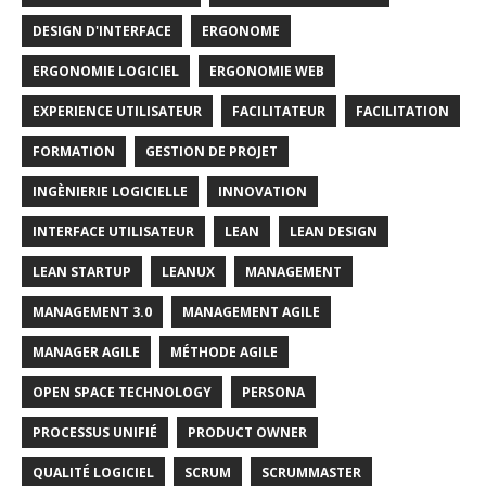
DESIGN D'INTERFACE
ERGONOME
ERGONOMIE LOGICIEL
ERGONOMIE WEB
EXPERIENCE UTILISATEUR
FACILITATEUR
FACILITATION
FORMATION
GESTION DE PROJET
INGÈNIERIE LOGICIELLE
INNOVATION
INTERFACE UTILISATEUR
LEAN
LEAN DESIGN
LEAN STARTUP
LEANUX
MANAGEMENT
MANAGEMENT 3.0
MANAGEMENT AGILE
MANAGER AGILE
MÉTHODE AGILE
OPEN SPACE TECHNOLOGY
PERSONA
PROCESSUS UNIFIÉ
PRODUCT OWNER
QUALITÉ LOGICIEL
SCRUM
SCRUMMASTER