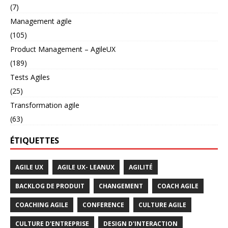
(7)
Management agile
(105)
Product Management – AgileUX
(189)
Tests Agiles
(25)
Transformation agile
(63)
ÉTIQUETTES
AGILE UX
AGILE UX- LEANUX
AGILITÉ
BACKLOG DE PRODUIT
CHANGEMENT
COACH AGILE
COACHING AGILE
CONFERENCE
CULTURE AGILE
CULTURE D'ENTREPRISE
DESIGN D'INTERACTION