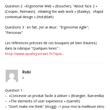
Question 2 »Ergonomie Web » (Boucher); "About face 2 »
(Cooper, Reimann); »Making the web work » (Baxley); »Rapid
contextual design » (Hotzblatt)
Questions 3 : en fait, j’en ai deux : "Ergonomie Agile";
"Personas"
Les références précises de ces bouquins (et bien d’autres)
dans la rubrique "Quelques livres" :
http://www.qualitystreet.fr/?que..
.
Robi
À
Question 1 :
– »Concevoir un produit facile à utiliser » (Brangier, Barcenilla)
– »The elements of user experience » (Garrett)
– "Don’t make me think" (Krugg) –> pour moi la meilleure intro