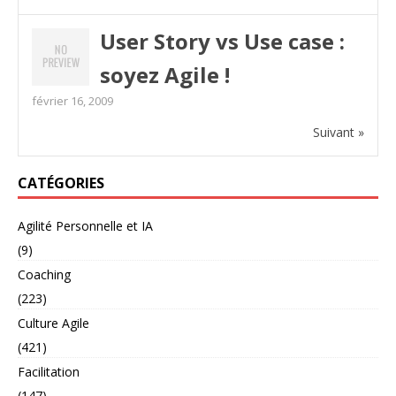
User Story vs Use case :
soyez Agile !
février 16, 2009
Suivant »
CATÉGORIES
Agilité Personnelle et IA
(9)
Coaching
(223)
Culture Agile
(421)
Facilitation
(147)