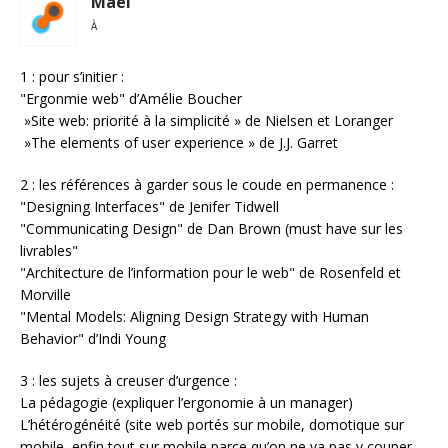
Mael
À
1 : pour s’initier :
"Ergonmie web" d’Amélie Boucher
»Site web: priorité à la simplicité » de Nielsen et Loranger
»The elements of user experience » de J.J. Garret
2 : les références à garder sous le coude en permanence :
"Designing Interfaces" de Jenifer Tidwell
"Communicating Design" de Dan Brown (must have sur les
livrables"
"Architecture de l’information pour le web" de Rosenfeld et
Morville
"Mental Models: Aligning Design Strategy with Human
Behavior" d’Indi Young
3 : les sujets à creuser d’urgence :
La pédagogie (expliquer l’ergonomie à un manager)
L’hétérogénéité (site web portés sur mobile, domotique sur
mobile, enfin tout sur mobile parce qu’on ne va pas y couper,