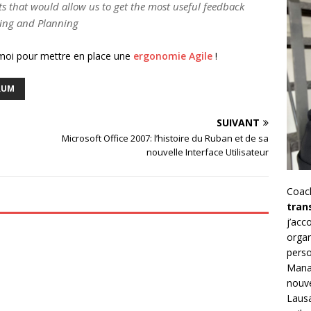
ts that would allow us to get the most useful feedback
ting and Planning
-moi pour mettre en place une
ergonomie Agile
!
RUM
SUIVANT
Microsoft Office 2007: l’histoire du Ruban et de sa
nouvelle Interface Utilisateur
Coac
tran
j’ac
organ
perso
Mana
nouve
Lausa