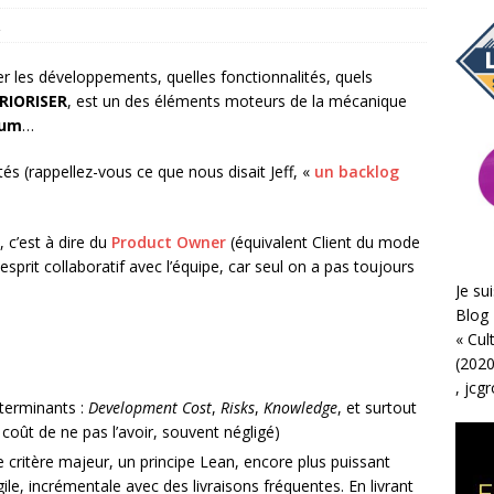
2
r les développements, quelles fonctionnalités, quels
RIORISER
, est un des éléments moteurs de la mécanique
rum
…
rités (rappellez-vous ce que nous disait Jeff, «
un backlog
, c’est à dire du
Product Owner
(équivalent Client du mode
rit collaboratif avec l’équipe, car seul on a pas toujours
Je sui
Blog 
«
Cul
(2020
,
jcg
déterminants :
Development Cost
,
Risks
,
Knowledge
, et surtout
e coût de ne pas l’avoir, souvent négligé)
le critère majeur, un principe Lean, encore plus puissant
e, incrémentale avec des livraisons fréquentes. En livrant