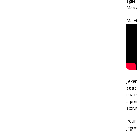
agile
Mes a
Ma vi
J’exe
coac
coach
à pre
activ
Pour 
jcgr