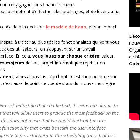
leur, on y gagne tous financièrement!
vous permettent d’effectuer des arbitrages, et de lever au fur
ace d’aide à la décision:
le modèle de Kano
, et son impact
Déco
iste à traiter au plus tôt les fonctionnalités qui vont vous
nouv
ack des utilisateurs, en s’appuyant sur un travail
Organ
terface. En cela,
vous jouez sur chaque critère
: valeur,
de l’
A
ues majeurs
de tout projet informatique: rejets, non
Opér
ins…
manent
, alors allons jusqu’au bout ! C’est mon point de vue
r, c’est aussi le point de vue de stars du mouvement Agile
and risk reduction that can be had, it seems reasonable to
 that will allow users to provide the most feedback on the
m. This does not mean that we would work on the user
e functionality that exists beneath the user interface.
opriate to move forward in the scheduling those features