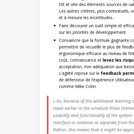
tôt et vite des éléments sources de va
Les autres critères, plus contextuels, 
et à mesure les incertitudes.
Faire découvrir un outil simple et effic
sur les priorités de développement
Convaincre que la formule gagnante cons
permettre de recueillir le plus de feedb
ergonomique efficace au niveau de l’in
coût, connaissance et
levez les risq
acceptation, non adéquation aux beso
L’agilité repose sur le
feedback per
de défenseur de l’expérience Utilisateu
comme Mike Cohn:
« So, because of the additional learning 
move earlier in the schedule those themes
usability and functionality of the syste
interface in isolation or separate from th
Rather, this means that it might be appr