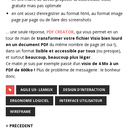
gratuite mais pas optimale
en ont assez d’enregistrer au format html, au format image
page par page ou de faire des screenshots
… une seule réponse,
PDF CREATOR
, qui vous permet en un
tour de main de
transformer votre fichier Visio bien lourd
en un document PDF
du même nombre de page (et oui !),
dans un format
lisible et accessible par tous
(ou presque),
et surtout
beaucoup, beaucoup plus léger
.
Ce matin je suis par exemple passé d’un
visio de 4 Mo à un
PDF de 600ko !
Plus de problème de messagerie : le bonheur
donc.
AGILE UX- LEANUX
DESIGN D'INTERACTION
ERGONOMIE LOGICIEL
INTERFACE UTILISATEUR
WIREFRAME
PRÉCÉDENT