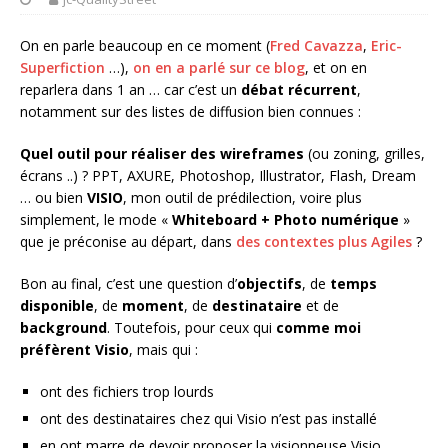
On en parle beaucoup en ce moment (
Fred Cavazza
,
Eric-
Superfiction
…),
on en a parlé sur ce blog
, et on en
reparlera dans 1 an … car c’est un
débat récurrent
,
notamment sur des listes de diffusion bien connues :
Quel outil pour réaliser des wireframes
(ou zoning, grilles,
écrans ..) ? PPT, AXURE, Photoshop, Illustrator, Flash, Dream
… ou bien
VISIO
, mon outil de prédilection, voire plus
simplement, le mode «
Whiteboard + Photo numérique
»
que je préconise au départ, dans
des contextes plus Agiles
?
Bon au final, c’est une question d’
objectifs
, de
temps
disponible
, de
moment
, de
destinataire
et de
background
. Toutefois, pour ceux qui
comme moi
préfèrent Visio
, mais qui :
ont des fichiers trop lourds
ont des destinataires chez qui Visio n’est pas installé
en ont marre de devoir proposer la visionneuse Visio,