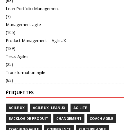
(68)
Lean Portfolio Management
(7)
Management agile
(105)
Product Management – AgileUX
(189)
Tests Agiles
(25)
Transformation agile
(63)
ÉTIQUETTES
AGILE UX
AGILE UX- LEANUX
AGILITÉ
BACKLOG DE PRODUIT
CHANGEMENT
COACH AGILE
COACHING AGILE
CONFERENCE
CULTURE AGILE