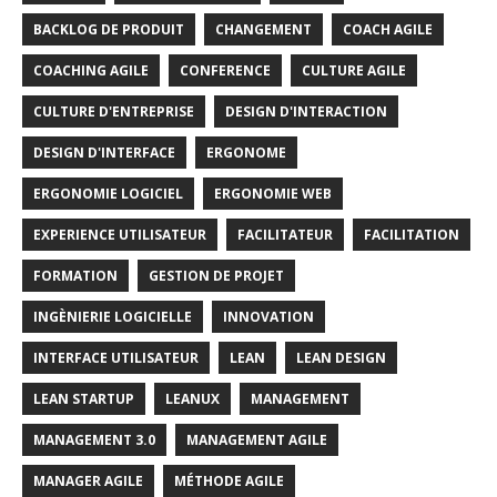
BACKLOG DE PRODUIT
CHANGEMENT
COACH AGILE
COACHING AGILE
CONFERENCE
CULTURE AGILE
CULTURE D'ENTREPRISE
DESIGN D'INTERACTION
DESIGN D'INTERFACE
ERGONOME
ERGONOMIE LOGICIEL
ERGONOMIE WEB
EXPERIENCE UTILISATEUR
FACILITATEUR
FACILITATION
FORMATION
GESTION DE PROJET
INGÈNIERIE LOGICIELLE
INNOVATION
INTERFACE UTILISATEUR
LEAN
LEAN DESIGN
LEAN STARTUP
LEANUX
MANAGEMENT
MANAGEMENT 3.0
MANAGEMENT AGILE
MANAGER AGILE
MÉTHODE AGILE