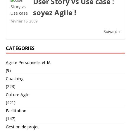
User Story vs Use case :
soyez Agile !
février 16, 2009
Suivant »
CATÉGORIES
Agilité Personnelle et IA
(9)
Coaching
(223)
Culture Agile
(421)
Facilitation
(147)
Gestion de projet