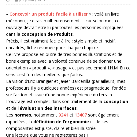
«
Concevoir un produit facile à utiliser
» : voilà un livre
méconnu, je dirais malheureusement … car selon moi, cet
ouvrage devrait être lu par toutes les personnes impliquées
dans la
conception de Produits
.
Précis, il est vraiment facile à lire : style simple et incisif,
encadrés, fiche résumée pour chaque chapitre.
Ce livre propose en outre de tres bonnes illustrations et de
bons exemples avec la volonté continue de se donner une
orientation « produit », « usage » et pas seulement I.H.M. En ce
sens c’est l’un des meilleurs que j’ai lus.
La vision d’Eric Brangier et Javier Barcenilla (par ailleurs, mes
professeurs il y a quelques années) est pragmatique, fondée
sur l’action et issue d’une bonne expérience du terrain.
L’ouvrage est complet dans son traitement de la
conception
et de
l’évaluation des interfaces
.
Les
normes
, notamment
9241
et
13407
sont également
rappelées ; la
définition de l’ergonomie
et de ses
composantes est juste, claire et bien illustrée.
Une lecture que vous ne regretterez pas !