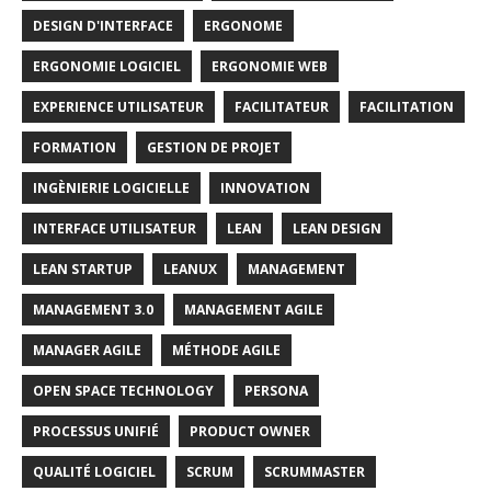
DESIGN D'INTERFACE
ERGONOME
ERGONOMIE LOGICIEL
ERGONOMIE WEB
EXPERIENCE UTILISATEUR
FACILITATEUR
FACILITATION
FORMATION
GESTION DE PROJET
INGÈNIERIE LOGICIELLE
INNOVATION
INTERFACE UTILISATEUR
LEAN
LEAN DESIGN
LEAN STARTUP
LEANUX
MANAGEMENT
MANAGEMENT 3.0
MANAGEMENT AGILE
MANAGER AGILE
MÉTHODE AGILE
OPEN SPACE TECHNOLOGY
PERSONA
PROCESSUS UNIFIÉ
PRODUCT OWNER
QUALITÉ LOGICIEL
SCRUM
SCRUMMASTER