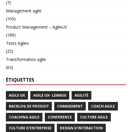
(7)
Management agile
(105)
Product Management – AgileUX
(189)
Tests Agiles
(25)
Transformation agile
(63)
ÉTIQUETTES
AGILE UX
AGILE UX- LEANUX
AGILITÉ
BACKLOG DE PRODUIT
CHANGEMENT
COACH AGILE
COACHING AGILE
CONFERENCE
CULTURE AGILE
CULTURE D'ENTREPRISE
DESIGN D'INTERACTION