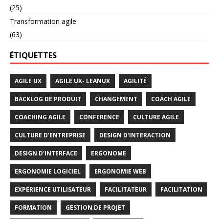
(25)
Transformation agile
(63)
ÉTIQUETTES
AGILE UX
AGILE UX- LEANUX
AGILITÉ
BACKLOG DE PRODUIT
CHANGEMENT
COACH AGILE
COACHING AGILE
CONFERENCE
CULTURE AGILE
CULTURE D'ENTREPRISE
DESIGN D'INTERACTION
DESIGN D'INTERFACE
ERGONOME
ERGONOMIE LOGICIEL
ERGONOMIE WEB
EXPERIENCE UTILISATEUR
FACILITATEUR
FACILITATION
FORMATION
GESTION DE PROJET