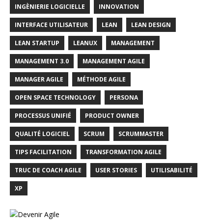
INGÈNIERIE LOGICIELLE
INNOVATION
INTERFACE UTILISATEUR
LEAN
LEAN DESIGN
LEAN STARTUP
LEANUX
MANAGEMENT
MANAGEMENT 3.0
MANAGEMENT AGILE
MANAGER AGILE
MÉTHODE AGILE
OPEN SPACE TECHNOLOGY
PERSONA
PROCESSUS UNIFIÉ
PRODUCT OWNER
QUALITÉ LOGICIEL
SCRUM
SCRUMMASTER
TIPS FACILITATION
TRANSFORMATION AGILE
TRUC DE COACH AGILE
USER STORIES
UTILISABILITÉ
XP