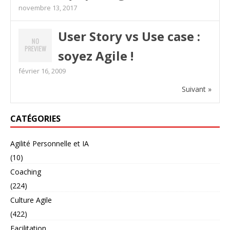
novembre 13, 2017
User Story vs Use case :
soyez Agile !
février 16, 2009
Suivant »
CATÉGORIES
Agilité Personnelle et IA
(10)
Coaching
(224)
Culture Agile
(422)
Facilitation