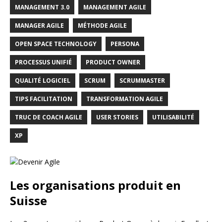
MANAGEMENT 3.0
MANAGEMENT AGILE
MANAGER AGILE
MÉTHODE AGILE
OPEN SPACE TECHNOLOGY
PERSONA
PROCESSUS UNIFIÉ
PRODUCT OWNER
QUALITÉ LOGICIEL
SCRUM
SCRUMMASTER
TIPS FACILITATION
TRANSFORMATION AGILE
TRUC DE COACH AGILE
USER STORIES
UTILISABILITÉ
XP
Les organisations produit en
Suisse