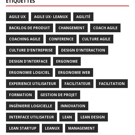
ÉTIQUETTES
AGILE UX
AGILE UX- LEANUX
AGILITÉ
BACKLOG DE PRODUIT
CHANGEMENT
COACH AGILE
COACHING AGILE
CONFERENCE
CULTURE AGILE
CULTURE D'ENTREPRISE
DESIGN D'INTERACTION
DESIGN D'INTERFACE
ERGONOME
ERGONOMIE LOGICIEL
ERGONOMIE WEB
EXPERIENCE UTILISATEUR
FACILITATEUR
FACILITATION
FORMATION
GESTION DE PROJET
INGÈNIERIE LOGICIELLE
INNOVATION
INTERFACE UTILISATEUR
LEAN
LEAN DESIGN
LEAN STARTUP
LEANUX
MANAGEMENT